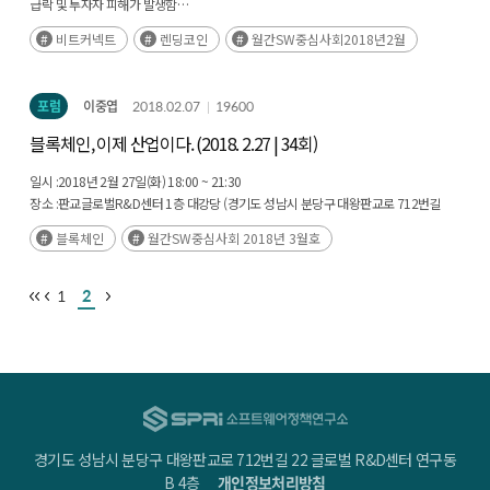
급락 및 투자자 피해가 발생함
▪ 블록체인 서비스는 암호화폐 자체가 아닌 이를 기반으로 구현될 서비스·비즈니스
비트커넥트
렌딩코인
월간SW중심사회2018년2월
모델에 대한 검증 및 세심한 검토가 요구됨
포럼
이중엽
2018.02.07
19600
블록체인, 이제 산업이다. (2018. 2.27 | 34회)
일시 :
2018년 2월 27일(화) 18:00 ~ 21:30
장소 :
판교글로벌R&D센터 1층 대강당 (경기도 성남시 분당구 대왕판교로 712번길
22)
블록체인
월간SW중심사회 2018년 3월호
1
2
경기도 성남시 분당구 대왕판교로 712번길 22 글로벌 R&D센터 연구동
B 4층
개인정보처리방침