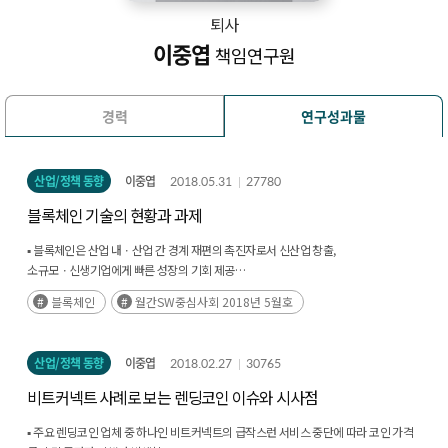
퇴사
이중엽
책임연구원
경력
연구성과물
산업/정책 동향
이중엽
2018.05.31
27780
블록체인 기술의 현황과 과제
▪ 블록체인은 산업 내ㆍ산업 간 경계 재편의 촉진자로서 신산업 창출,
소규모ㆍ신생기업에게 빠른 성장의 기회 제공
▪ 기술발달 초기 단계인 블록체인 기술이 경제·사회의 기반으로 자리 잡을 수 있도록
블록체인
월간SW중심사회 2018년 5월호
기술 개발과 함께 제도적인 변화와 수용이 필요함
산업/정책 동향
이중엽
2018.02.27
30765
비트커넥트 사례로 보는 렌딩코인 이슈와 시사점
▪ 주요 렌딩코인 업체 중 하나인 비트커넥트의 급작스런 서비스 중단에 따라 코인 가격