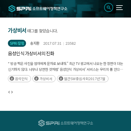
가상비서
태그를 찾았습니다.
SPRi 칼럼
송지환
2017.07.31
23582
음성인식 가상비서의 진화
“ 방금 찍은 사진을 엄마에게 문자로 보내줘.” 최근 TV 광고에서 나오는 한 장면이 더는
신기하지 않다. 너무나 당연한 것처럼‘ 음성인식 가상비서’ 서비스는 우리의 품 안으로
조용히 들어왔다.(후략)
음석인식
가상비서
월간SW중심사회2017년7월