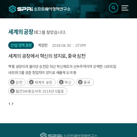
세계의 공장
태그를 찾았습니다.
산업/정책 동향
박강민
2018.06.30
37399
세계의 공장에서 혁신의 성지로, 중국 심천
짝퉁 공장이라 불리던 심천은 최근 혁신제조의 선두주자이자 강력한 스타트업
네트워크를 갖춘 창업자의 성지로 새롭게 도약 중
정부는 인재확보와 지식흡수를 위해 유수 대학의 유치, 스타트업 간 네트워크와
심천
세계의 공장
혁신
중국
시너지를 창출하는 역할을 함
월간SW중심사회 2018년 6월호