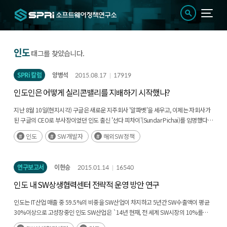
인도
태그를 찾았습니다.
SPRi 칼럼
양병석
2015.08.17
17919
인도인은 어떻게 실리콘밸리를 지배하기 시작했나?
지난 8월 10일(현지시각) 구글은 새로운 지주회사 '알파벳'을 세우고, 이제는 자회사가
된 구글의 CEO로 부사장이었던 인도 출신 '선다 피차이'(Sundar Pichai)를 임명했다.
한 조사에 따르면 실리콘밸리에서 탄생하는 기업의 30% 이상이 인도인이다. 초창기
인도
SW개발자
해외SW정책
실리콘밸리를 유대인이 지배했다면, 21세기로 접어들며 인도인들은 유대인과 치열한
각축을 벌이고 있는 셈이다.
연구보고서
이현승
2015.01.14
16540
인도 내 SW상생협력센터 전략적 운영 방안 연구
인도는 IT산업 매출 중 59.5%의 비중을 SW산업이 차지하고 5년간 SW수출액이 평균
30%이상으로 고성장중인 인도 SW산업은 `14년 현재, 전 세계 SW시장의 10%를
차지하며 미국, 일본에 이어 SW 산업 규모 3위에 위치하고 있다.