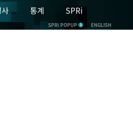
행사
통계
SPRi
SPRi POPUP
ENGLISH
3