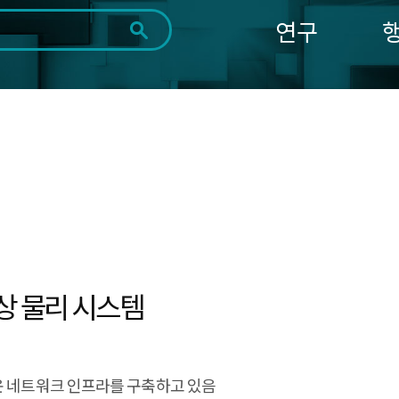
연구
전체
제목
내용
태그
첨부파일
체
1일
1주
1개월
3개월
1년
~
시
마
작
지
일
막
조회
일
5
상 물리 시스템
운 네트워크 인프라를 구축하고 있음