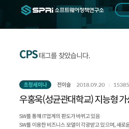
검색범위
기간
전
CPS
태그를 찾았습니다.
초청세미나
전이슬
2018.09.20
1538
우홍욱(성균관대학교) 지능형 가
SW를 통해 IT업계의 판도가 바뀌고 있음
SW를 이용한 비즈니스 모델이 각광받고 있으며, 새로