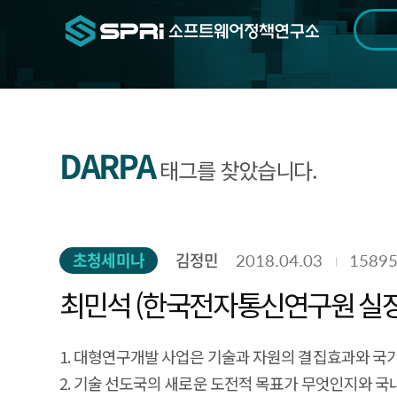
검색범위
기간
전
DARPA
태그를 찾았습니다.
초청세미나
김정민
2018.04.03
1589
최민석 (한국전자통신연구원 실장)
1. 대형연구개발 사업은 기술과 자원의 결집효과와 국
2. 기술 선도국의 새로운 도전적 목표가 무엇인지와 국