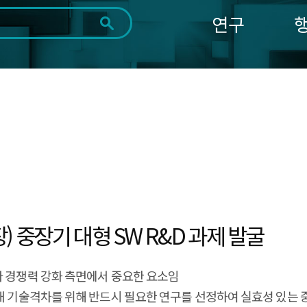
연구
전체
제목
내용
태그
첨부파일
체
1일
1주
1개월
3개월
1년
~
시
마
작
지
일
막
조회
일
5
 중장기 대형 SW R&D 과제 발굴
가 경쟁력 강화 측면에서 중요한 요소임
내 기술격차를 위해 반드시 필요한 연구를 선정하여 실효성 있는 중