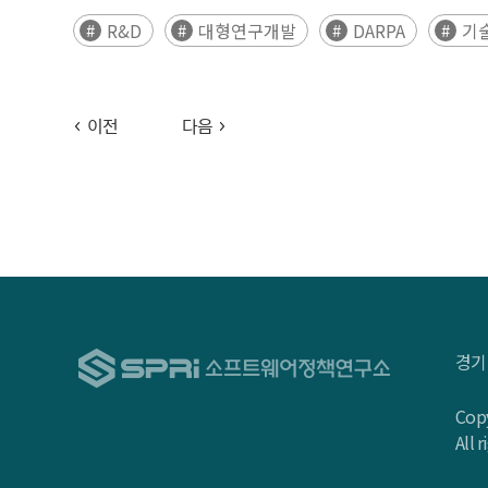
R&D
대형연구개발
DARPA
기
이전
다음
경기
Copy
All 