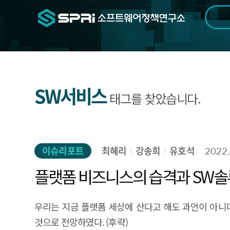
검색범위
기간
전
SW서비스
태그를 찾았습니다.
이슈리포트
최혜리
강송희
유호석
2022.
플랫폼 비즈니스의 습격과 SW솔
우리는 지금 플랫폼 세상에 산다고 해도 과언이 아니
것으로 전망하였다. (후략)