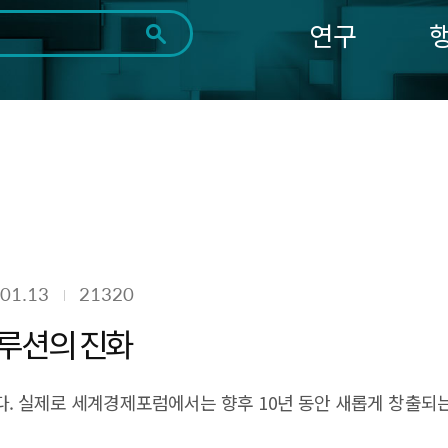
연구
전체
제목
내용
태그
첨부파일
체
1일
1주
1개월
3개월
1년
~
시
마
작
지
일
막
조회
일
01.13
21320
루션의 진화
다. 실제로 세계경제포럼에서는 향후 10년 동안 새롭게 창출되는