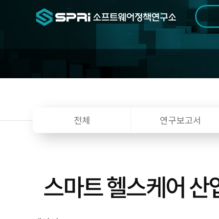
검색범위
기간
전
전체
연구보고서
스마트 헬스케어 산