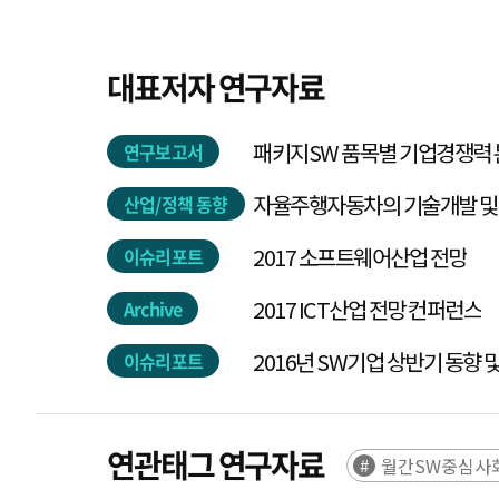
대표저자 연구자료
패키지SW 품목별 기업경쟁력
연구보고서
자율주행자동차의 기술개발 및
산업/정책 동향
2017 소프트웨어산업 전망
이슈리포트
2017 ICT산업 전망 컨퍼런스
Archive
2016년 SW기업 상반기 동향 
이슈리포트
연관태그 연구자료
월간SW중심사회