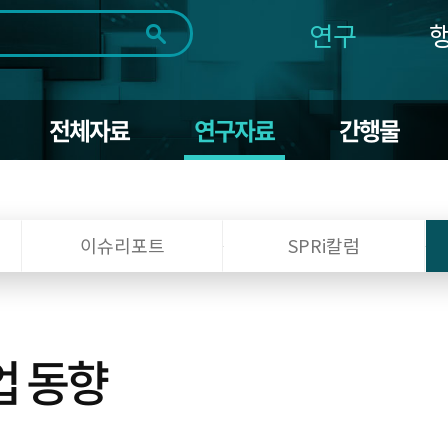
연구
전체
제목
내용
태그
첨부파일
체
1일
1주
1개월
3개월
1년
전체자료
연구자료
간행물
~
시
마
작
지
일
막
조회
일
이슈리포트
SPRi칼럼
업 동향