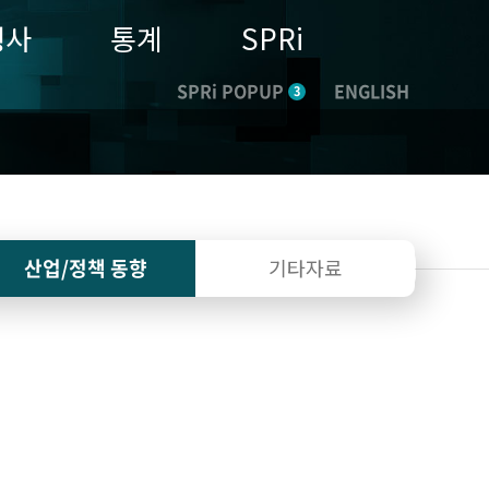
행사
통계
SPRi
SPRi POPUP
ENGLISH
3
산업/정책
동향
기타자료