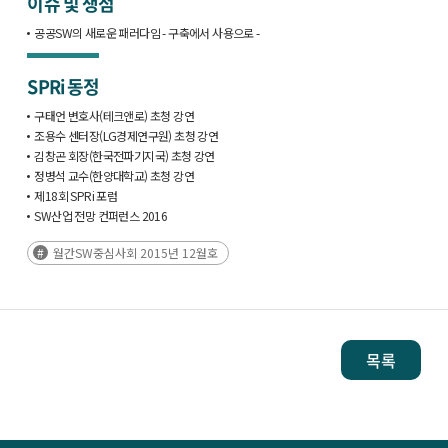
이슈 및 쟁점
공공SW의 새로운 패러다임 - 구축에서 사용으로 -
SPRi 동정
구태언 변호사(테크앤로) 초청 강연
조용수 센터장(LG경제연구원) 초청 강연
김창곤 회장(한국전파기지국) 초청 강연
정병석 교수(한양대학교) 초청 강연
제18회 SPRi 포럼
SW산업 전망 컨퍼런스 2016
월간SW중심사회 2015년 12월호
목록