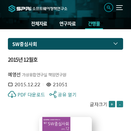
전체자료
연구자료
간행물
SW중심사회
2015년 12월호
예영선
가상융합연구실 책임연구원
2015.12.22
21051
PDF 다운로드
공유 열기
글자크기
+
-