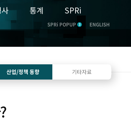
행사
통계
SPRi
SPRi POPUP
ENGLISH
3
산업/정책
동향
기타자료
?