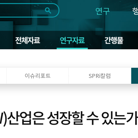
연구
전체
제목
내용
태그
첨부파일
체
1일
1주
1개월
3개월
1년
전체자료
연구자료
간행물
~
시
마
작
지
일
막
조회
일
이슈리포트
SPRi칼럼
)산업은 성장할 수 있는가