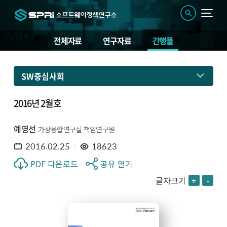
전체자료
연구자료
간행물
SW중심사회
2016년 2월호
예영선
가상융합연구실 책임연구원
2016.02.25
18623
PDF 다운로드
공유 열기
글자크기
+
-