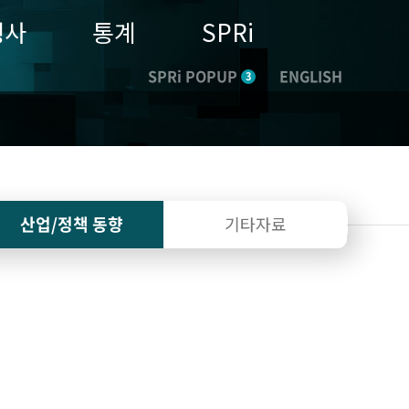
행사
통계
SPRi
SPRi POPUP
ENGLISH
3
산업/정책
동향
기타자료