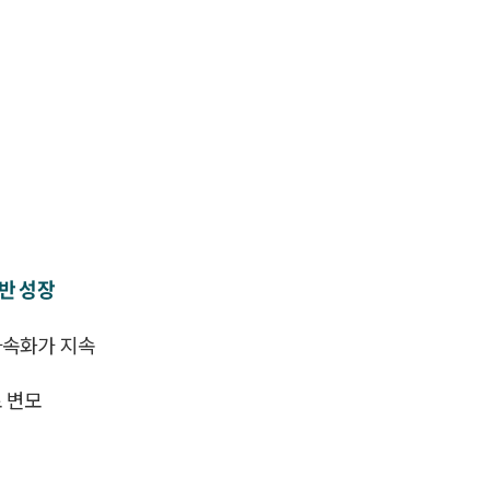
반 성장
가속화가 지속
 변모