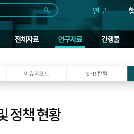
연구
전체
제목
내용
태그
첨부파일
체
1일
1주
1개월
3개월
1년
전체자료
연구자료
간행물
~
시
마
작
지
일
막
조회
일
이슈리포트
SPRi칼럼
및 정책 현황