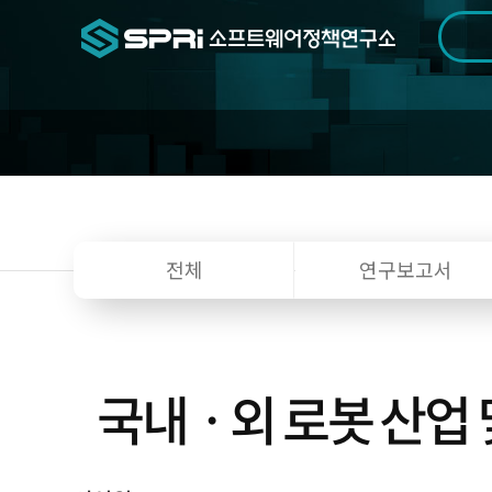
검색범위
기간
전
전체
연구보고서
국내ㆍ외 로봇 산업 