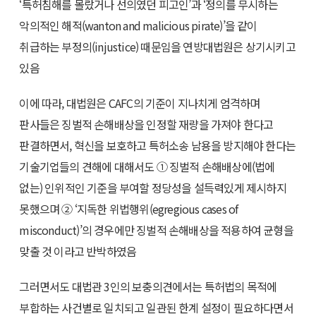
‘특허침해를 몰랐거나 선의였던 피고인’과 ‘정의를 무시하는
악의적인 해적(wanton and malicious pirate)’을 같이
취급하는 부정의(injustice) 때문임을 연방대법원은 상기시키고
있음
이에 따라, 대법원은 CAFC의 기준이 지나치게 엄격하며
판사들은 징벌적 손해배상을 인정할 재량을 가져야 한다고
판결하면서, 혁신을 보호하고 특허소송 남용을 방지해야 한다는
기술기업들의 견해에 대해서도 ① 징벌적 손해배상에(법에
없는) 인위적인 기준을 부여할 정당성을 설득력있게 제시하지
못했으며 ② ‘지독한 위법행위(egregious cases of
misconduct)’의 경우에만 징벌적 손해배상을 적용하여 균형을
맞출 것 이라고 반박하였음
그러면서도 대법관 3인의 보충의견에서는 특허법의 목적에
부합하는 사건별로 일치되고 일관된 한계 설정이 필요하다면서