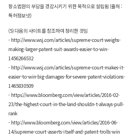
항소법원의 부담을 경감시키기 위한 목적으로 설립됨 (출처 :
특허정보넷)
(5) 다음의 사이트를 참조하여 정리한 것임
- http://www.wsj.com/articles/supreme-court-weighs-
making-larger-patent-suit-awards-easier-to-win-
1456266532
- http://www.wsj.com/articles/supreme-court-makes-it-
easier-to-win-big-damages-for-severe-patent-violations-
1465830509
- https://www.bloomberg.com/view/articles/2016-02-
23/the-highest-court-in-the-land-shouldn-t-always-pull-
rank
- http://www.bloomberg.com/view/articles/2016-06-
14/supreme-court-asserts-itself-and-patent-trolls-win