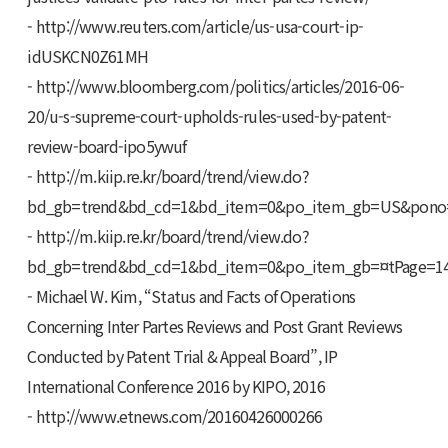
- http://www.reuters.com/article/us-usa-court-ip-
idUSKCN0Z61MH
- http://www.bloomberg.com/politics/articles/2016-06-
20/u-s-supreme-court-upholds-rules-used-by-patent-
review-board-ipo5ywuf
- http://m.kiip.re.kr/board/trend/view.do?
bd_gb=trend&bd_cd=1&bd_item=0&po_item_gb=US&pono
- http://m.kiip.re.kr/board/trend/view.do?
bd_gb=trend&bd_cd=1&bd_item=0&po_item_gb=¤tPage=1
- Michael W. Kim, “Status and Facts of Operations
Concerning Inter Partes Reviews and Post Grant Reviews
Conducted by Patent Trial & Appeal Board”, IP
International Conference 2016 by KIPO, 2016
- http://www.etnews.com/20160426000266