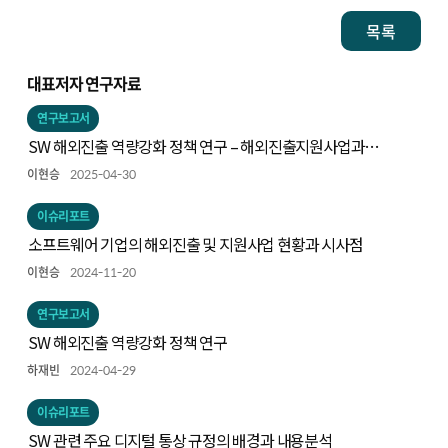
목록
대표저자 연구자료
연구보고서
SW 해외진출 역량강화 정책 연구 – 해외진출지원사업과
사업환경
이현승
2025-04-30
이슈리포트
소프트웨어 기업의 해외진출 및 지원사업 현황과 시사점
이현승
2024-11-20
연구보고서
SW 해외진출 역량강화 정책 연구
하재빈
2024-04-29
이슈리포트
SW 관련 주요 디지털 통상 규정의 배경과 내용분석