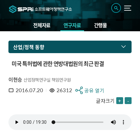
전체자료
연구자료
간행물
산업/정책 동향
미국 특허법에 관한 연방대법원의 최근 판결
이현승
산업정책연구실 책임연구원
2016.07.20
26312
공유 열기
글자크기
+
-