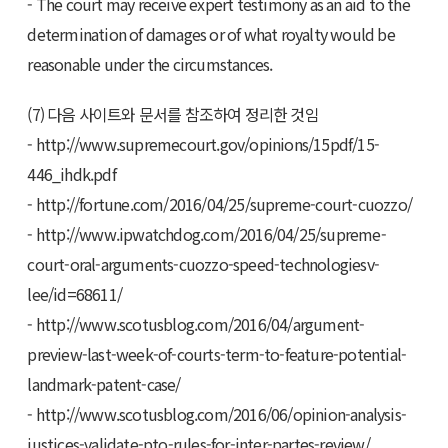
- The court may receive expert testimony as an aid to the
determination of damages or of what royalty would be
reasonable under the circumstances.
(7) 다음 사이트와 문서를 참조하여 정리한 것임
- http://www.supremecourt.gov/opinions/15pdf/15-
446_ihdk.pdf
- http://fortune.com/2016/04/25/supreme-court-cuozzo/
- http://www.ipwatchdog.com/2016/04/25/supreme-
court-oral-arguments-cuozzo-speed-technologiesv-
lee/id=68611/
- http://www.scotusblog.com/2016/04/argument-
preview-last-week-of-courts-term-to-feature-potential-
landmark-patent-case/
- http://www.scotusblog.com/2016/06/opinion-analysis-
justices-validate-pto-rules-for-inter-partes-review/