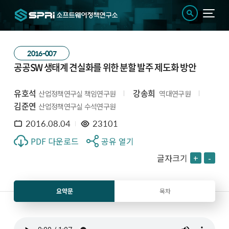
2016-007
공공SW 생태계 견실화를 위한 분할 발주 제도화 방안
유호석
강송희
산업정책연구실 책임연구원
역대연구원
김준연
산업정책연구실 수석연구원
2016.08.04
23101
PDF 다운로드
공유 열기
글자크기
+
-
요약문
목차