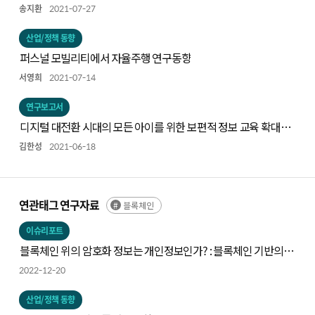
송지환
2021-07-27
산업/정책 동향
퍼스널 모빌리티에서 자율주행 연구동향
서영희
2021-07-14
연구보고서
디지털 대전환 시대의 모든 아이를 위한 보편적 정보 교육 확대
방안
김한성
2021-06-18
연관태그 연구자료
블록체인
이슈리포트
블록체인 위의 암호화 정보는 개인정보인가? : 블록체인 기반의
분산신원인증 서비스를 중심으로
2022-12-20
산업/정책 동향