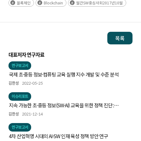
블록체인
Blockchain
월간SW중심사회2017년10월
목록
대표저자 연구자료
연구보고서
국제 초·중등 정보·컴퓨팅 교육 실행 지수 개발 및 수준 분석
김한성
2022-05-25
이슈리포트
지속 가능한 초·중등 정보(SW·AI) 교육을 위한 정책 진단 :
Code.org 연합의 컴퓨터과학교육 정책 진단 프레임으로 본
김한성
2021-12-14
우리나라 정보교육
연구보고서
4차 산업혁명 시대의 AI·SW 인재 육성 정책 방안 연구