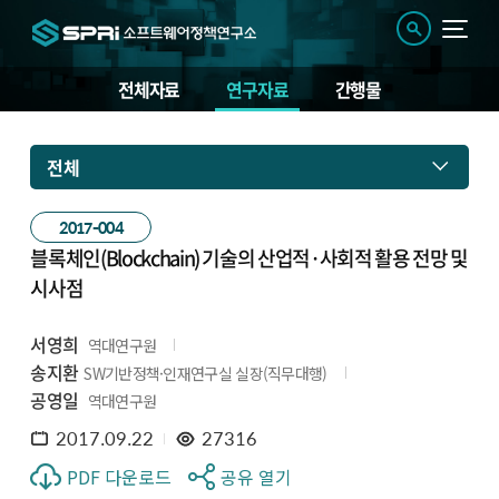
전체자료
연구자료
간행물
전체
2017-004
블록체인(Blockchain) 기술의 산업적·사회적 활용 전망 및
시사점
서영희
역대연구원
송지환
SW기반정책·인재연구실 실장(직무대행)
공영일
역대연구원
2017.09.22
27316
PDF 다운로드
공유 열기