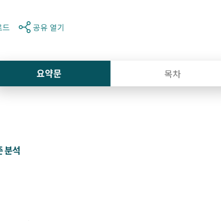
로드
공유 열기
요약문
목차
준 분석