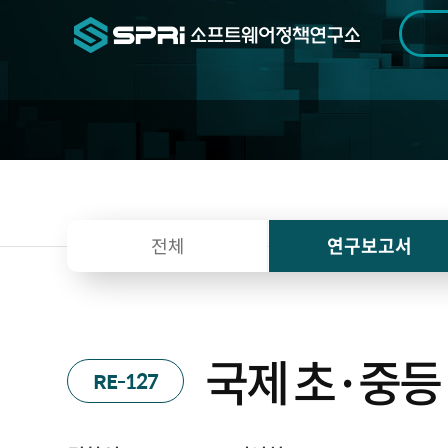
검색범위
기간
전
전체
연구보고서
국제 초·중등
RE-127