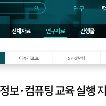
연구
전체
제목
내용
태그
첨부파일
체
1일
1주
1개월
3개월
1년
전체자료
연구자료
간행물
~
시
마
작
지
일
막
조회
일
이슈리포트
SPRi칼럼
 정보·컴퓨팅 교육 실행 지