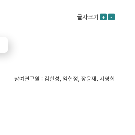
글자크기
+
-
참여연구원 : 김한성, 임현정, 장윤재, 서영희