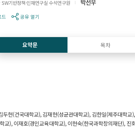
승
박선우
SW기반정책·인재연구실 수석연구원
로드
공유 열기
요약문
목차
두현(건국대학교), 김재현(성균관대학교), 김한일(제주대학교),
대학교), 이재호(경인교육대학교), 이현숙(한국과학창의재단), 