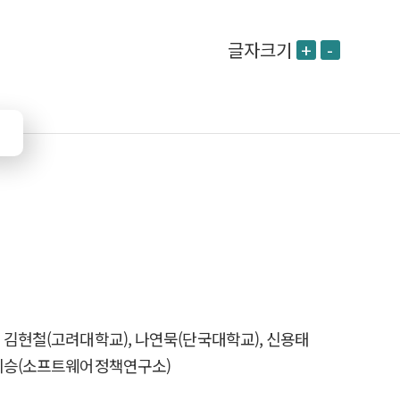
글자크기
+
-
 김현철(고려대학교), 나연묵(단국대학교), 신용태
진회승(소프트웨어정책연구소)