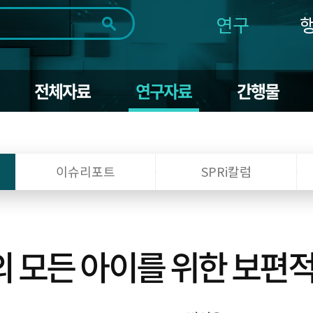
연구
전체
제목
내용
태그
첨부파일
체
1일
1주
1개월
3개월
1년
전체자료
연구자료
간행물
~
시
마
작
지
일
막
조회
일
이슈리포트
SPRi칼럼
 모든 아이를 위한 보편적