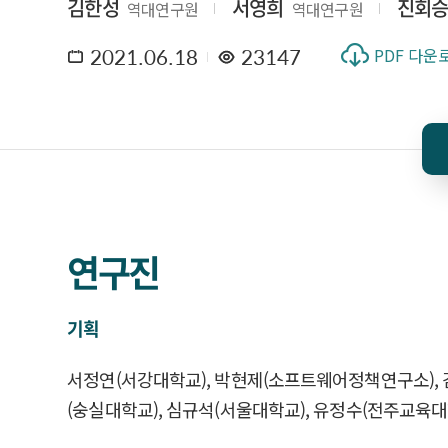
김한성
서영희
진회
역대연구원
역대연구원
2021.06.18
23147
PDF 다운
연구진
기획
서정연(서강대학교), 박현제(소프트웨어정책연구소), 김
(숭실대학교), 심규석(서울대학교), 유정수(전주교육