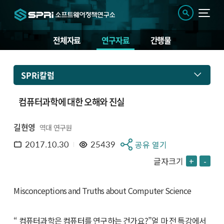
전체자료
연구자료
간행물
SPRi칼럼
컴퓨터과학에 대한 오해와 진실
길현영
역대 연구원
2017.10.30
25439
공유 열기
글자크기
+
-
Misconceptions and Truths about Computer Science
“ 컴퓨터과학은 컴퓨터를 연구하는 건가요?”얼 마 전 특강에서