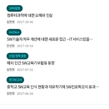
SPRi칼럼
컴퓨터과학에 대한 오해와 진실
길현영
2017-10-30
Archive
SW기술자 처우 개선에 대한 새로운 접근 – IT서비스업을
중심으로
안성원
2017-10-16
산업/정책 동향
해외 민간 SW교육기부활동 동향
길현영
2017-07-31
연구보고서
중학교 SW교육 인식 현황과 자유학기제 SW진로특강의 효과성
연구
길현영
2017-06-26