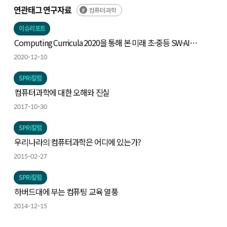
연관태그 연구자료
컴퓨터과학
이슈리포트
Computing Curricula 2020을 통해 본 미래 초·중등 SW·AI
교육의 방향
2020-12-10
SPRi칼럼
컴퓨터과학에 대한 오해와 진실
2017-10-30
SPRi칼럼
우리나라의 컴퓨터과학은 어디에 있는가?
2015-02-27
SPRi칼럼
하버드대에 부는 컴퓨팅 교육 열풍
2014-12-15