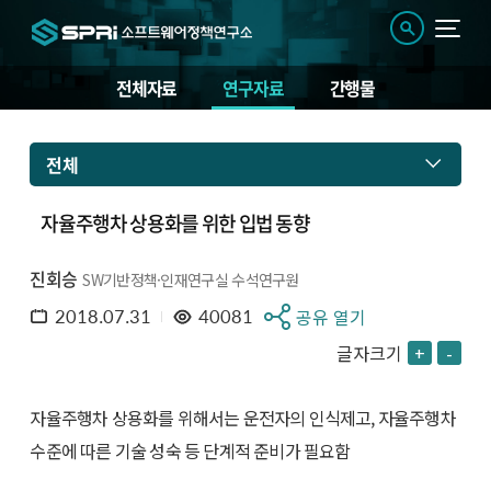
전체자료
연구자료
간행물
전체
자율주행차 상용화를 위한 입법 동향
진회승
SW기반정책·인재연구실 수석연구원
2018.07.31
40081
공유 열기
글자크기
+
-
자율주행차 상용화를 위해서는 운전자의 인식제고, 자율주행차
수준에 따른 기술 성숙 등 단계적 준비가 필요함