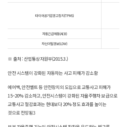
타이어공기압경고장치(TPMS)
2
자동긴급제동(AEB)
차선이탈경보(LDW)
※ 출처 : 산업퉁상자원부(2015.3.)
안전 시스템이 강화된 자동차는 사고 피해가 감소함
에어백, 안전벨트 등 안전장치의 도입으로 교통사고 피해가
15~20% 감소하고, 안전시스템이 강화된 자율주행차 보급으로
교통사고 절감효과는 현대보다 20% 정도 효과를 높이는
것으로 전망됨
3
부분 자율주행 기능인 안전시스템 장착을 유도하는 법규를