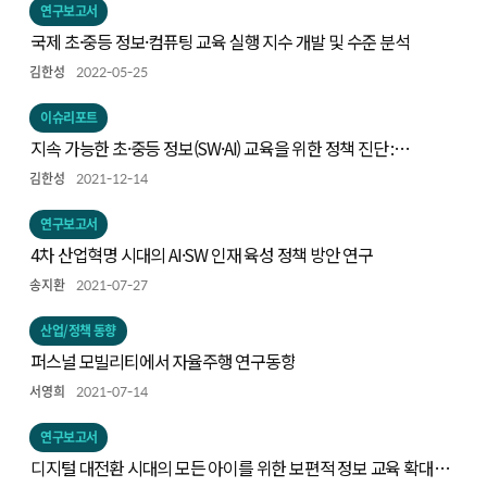
연구보고서
국제 초·중등 정보·컴퓨팅 교육 실행 지수 개발 및 수준 분석
김한성
2022-05-25
이슈리포트
지속 가능한 초·중등 정보(SW·AI) 교육을 위한 정책 진단 :
Code.org 연합의 컴퓨터과학교육 정책 진단 프레임으로 본
김한성
2021-12-14
우리나라 정보교육
연구보고서
4차 산업혁명 시대의 AI·SW 인재 육성 정책 방안 연구
송지환
2021-07-27
산업/정책 동향
퍼스널 모빌리티에서 자율주행 연구동향
서영희
2021-07-14
연구보고서
디지털 대전환 시대의 모든 아이를 위한 보편적 정보 교육 확대