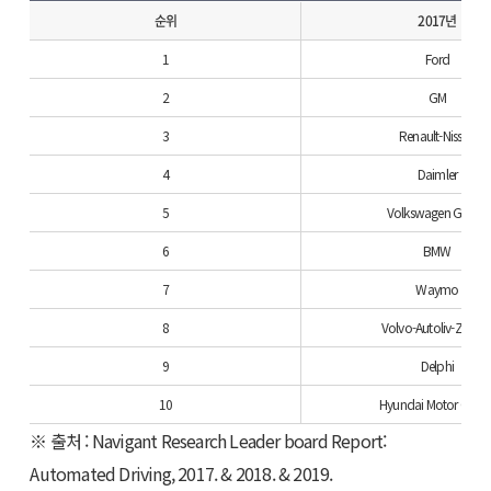
순위
2017년
1
Ford
2
GM
3
Renault-Nissan
4
Daimler
5
Volkswagen Group
6
BMW
7
Waymo
8
Volvo-Autoliv-Zenuit
9
Delphi
10
Hyundai Motor Grou
※ 출처 : Navigant Research Leader board Report:
Automated Driving, 2017. & 2018. & 2019.