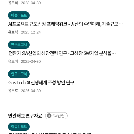
유호석
2026-04-30
이슈리포트
AI프로젝트 규모산정 프레임워크 - 빙산의 수면아래, 기술규모
측정하기
유호석
2025-12-24
연구보고서
전환기 SW산업의 성장전략 연구 - 고성장 SW기업 분석을
중심으로 -
유호석
2025-04-30
연구보고서
GovTech 혁신생태계 조성 방안 연구
유두호
2025-04-30
연관태그 연구자료
SW산업
이슈리포트