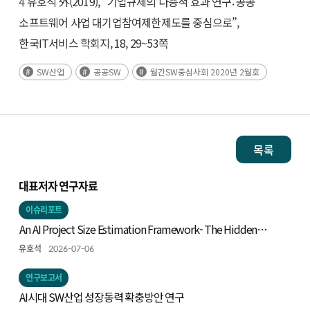
4
유호석 外(2019), “기업규제의 다층적 효과 연구: 공공
소프트웨어 사업 대기업참여제한제도를 중심으로”,
한국IT서비스 학회지, 18, 29~53쪽
SW산업
공공SW
월간SW중심사회 2020년 2월호
목록
대표저자 연구자료
이슈리포트
An AI Project Size Estimation Framework- The Hidden
Iceberg: Measuring Technical Scope -
유호석
2026-07-06
연구보고서
AI시대 SW산업 성장동력 확충방안 연구