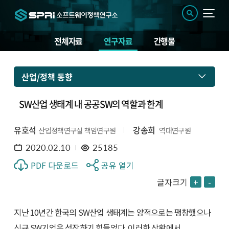
전체자료
연구자료
간행물
산업/정책 동향
SW산업 생태계 내 공공SW의 역할과 한계
유호석
강송희
산업정책연구실 책임연구원
역대연구원
2020.02.10
25185
PDF 다운로드
공유 열기
글자크기
+
-
지난 10년간 한국의 SW산업 생태계는 양적으로는 팽창했으나
신규 SW기업은 성장하기 힘들었다. 이러한 상황에서