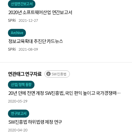
산업연간보고서
2020년 소프트웨어산업 연간보고서
SPRi
2021-12-27
Archive
정보교육확대 추진단 카드뉴스
SPRi
2021-08-09
연관태그 연구자료
SW진흥법
산업/정책 동향
20년 만에 전면 개정 SW진흥법, 국민 편익 높이고 국가경쟁력도
‘업’
2020-05-29
연구보고서
SW진흥법 하위법령 제정 연구
2020-04-20