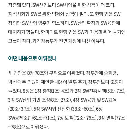
집중돼 있다. SW산업보다 SW사업을 위한 성격이 더 크다.
지식사회형 SW를 위한 법제와 성격이 멀다. 또 현행 법은 SW
정의와 SW산업 범주가 협소하다. SW산업 확장과 SW융합에
대처하기 힘들다. 한마디로 현행 법은 SW가 마음껏 뛰어 놀기엔
그릇이 작다. 과기정통부가 전면 개정에 나선 이유다.
어떤 내용으로 이뤄졌나
새 법안은 8장 78조와 부칙으로 이뤄졌다. 정부안에 송희경,
박선숙 두 의원이 제안한 내용이 일부 추가, 정부안보다 조항이
늘었다. 8장은 1장 총칙(1조~4조)과 2장 SW진흥시책(5조~7조),
3장 SW산업 기반 조성(8조~27조), 4장 SW융합 및 SW교육
(28조~37조), 5장 SW사업 선진화 (38조~60조), 6장
SW공제조합(61조~71조), 7장 보칙(72조~76조), 8장 별칙(77조
~78조)으로 이뤄졌다.