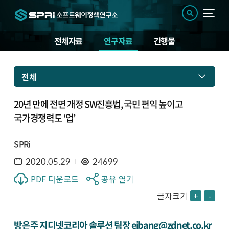
전체자료
연구자료
간행물
전체
20년 만에 전면 개정 SW진흥법, 국민 편익 높이고
국가경쟁력도 ‘업’
SPRi
2020.05.29
24699
PDF 다운로드
공유 열기
글자크기
+
-
방은주 지디넷코리아 솔루션 팀장 ejbang@zdnet.co.kr