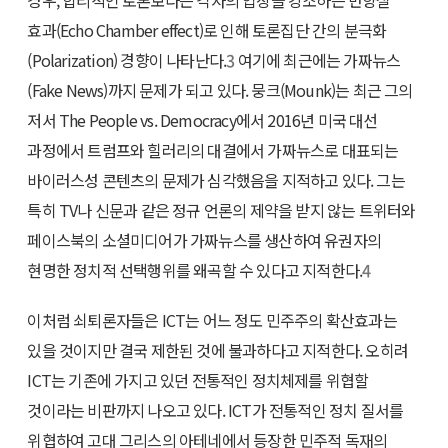
경우, 합리적인 토론보다는 각자의 입장을 강조하는 반향실
효과(Echo Chamber effect)로 인해 토론집단 간의 분극화
(Polarization) 경향이 나타난다.
3
여기에 최근에는 가짜뉴스
(Fake News)까지 문제가 되고 있다. 뭉크(Mounk)는 최근 그의
저서 The People vs. Democracy에서 2016년 미국 대선
과정에서 트럼프와 힐러리의 대결에서 가짜뉴스로 대표되는
바이러스성 콘텐츠의 문제가 심각했음을 지적하고 있다. 그는
특히 TV나 신문과 같은 정규 언론의 제약을 받지 않는 트위터와
페이스북의 소셜미디어가 가짜뉴스를 생산하여 유권자의
현명한 정치적 선택행위를 왜곡할 수 있다고 지적한다.
4
이처럼 쇠퇴론자들은 ICT는 어느 정도 민주주의 확산효과는
있을 것이지만 결국 제한된 것에 불과하다고 지적한다. 오히려
ICT는 기존에 가지고 있던 전통적인 정치체제를 위협할
것이라는 비판까지 나오고 있다. ICT가 전통적인 정치 질서를
위협하여 고대 그리스의 아테네에서 등장한 민주적 독재의