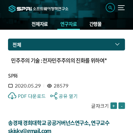
전체자료
연구자료
간행물
전체
민주주의 기술 : 전자민주주의의 진화를 위하여*
SPRi
2020.05.29
28579
PDF 다운로드
공유 열기
글자크기
+
-
송경재 경희대학교 공공거버넌스연구소, 연구교수
skjsky@gmail.com