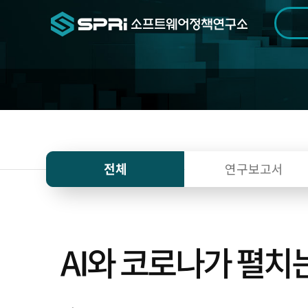
검색범위
기간
전
전체
연구보고서
AI와 코로나가 펼치