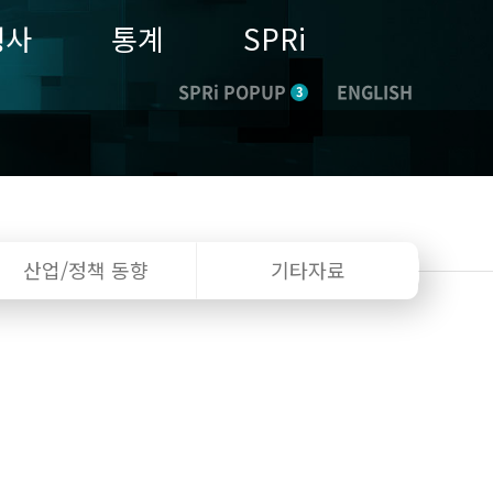
행사
통계
SPRi
SPRi POPUP
ENGLISH
3
산업/정책
동향
기타자료