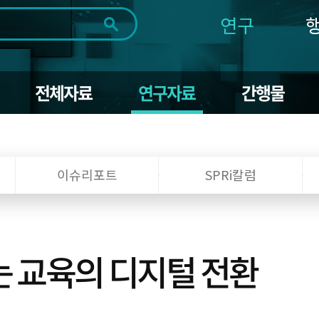
연구
전체
제목
내용
태그
첨부파일
체
1일
1주
1개월
3개월
1년
전체자료
연구자료
간행물
~
시
마
작
지
일
막
조회
일
이슈리포트
SPRi칼럼
는 교육의 디지털 전환