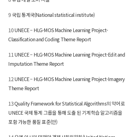
9
국립 통계국(National statistical institute)
10
UNECE – HLG-MOS Machine Learning Project-
Classification and Coding Theme Report
11
UNECE – HLG-MOS Machine Learning Project-Edit and
Imputation Theme Report
12
UNECE – HLG-MOS Machine Learning Project-Imagery
Theme Report
13
Quality Framework for Statistical Algorithms의 약어로
UNECE 국제 통계 그룹을 통해 도출 된 기계학습 알고리즘을
포함 가능한 품질 표준(안)
14
유엔 아시아·태평양 경제사회위원회(United Nations