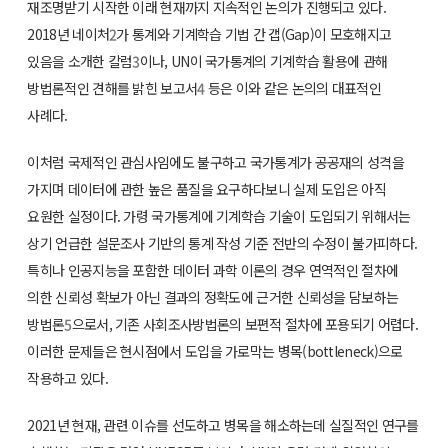
재조명받기 시작한 이래 현재까지 지속적인 논의가 진행되고 있다.
2018년 네이처
2
가 통계와 기계학습 기법 간 갭(Gap)이 모호해지고
있음을 소개한 칼럼
3
이나, UN이 국가통계의 기계학습 활용에 관해
방법론적인 견해를 밝힌 보고서
4
등은 이와 같은 논의의 대표적인
사례다.
이처럼 국제적인 관심사임에도 불구하고 국가통계가 공공재의 성격을
가지며 데이터에 관한 높은 품질을 요구하다보니 실제 도입은 아직
요원한 실정이다. 가령 국가통계에 기계학습 기술이 도입되기 위해서는
상기 언급한 설문조사 기반의 통계 작성 기준 전반의 수정이 불가피하다.
특히나 인공지능을 포함한 데이터 과학 이론의 경우 연역적인 절차에
의한 신뢰성 확보가 아닌 결과의 정확도에 근거한 신뢰성을 담보하는
방법론
5
으로서, 기존 사회조사방법론의 보편적 절차에 포용되기 어렵다.
이러한 문제들은 현시점에서 도입을 가로막는 병목(bottleneck)으로
작용하고 있다.
2021년 현재, 관련 이슈를 선도하고 병목을 해소하는데 실질적인 연구를