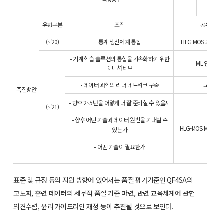
유형구분
조직
공유 및 
(~'20)
통계 생산체계 통합
HLG-MOS 기계
• 기계 학습 솔루션의 통합을 가속화하기 위한
ML 연구 
이니셔티브
• 데이터 과학의 리더 네트워크 구축
교육 
촉진방안
• 향후 2~5년을 어떻게 더 잘 준비할 수 있을지
(~'21)
• 향후 어떤 기술과 데이터 원천을 기대할 수
HLG-MOS ML 
있는가
• 어떤 기술이 필요한가
표준 및 규정 등의 지원 방향에 있어서는 품질 평가기준인 QF4SA의
고도화, 훈련 데이터의 세부적 품질 기준 마련, 관련 교육체계에 관한
의견수렴, 윤리 가이드라인 재정 등이 추진될 것으로 보인다.