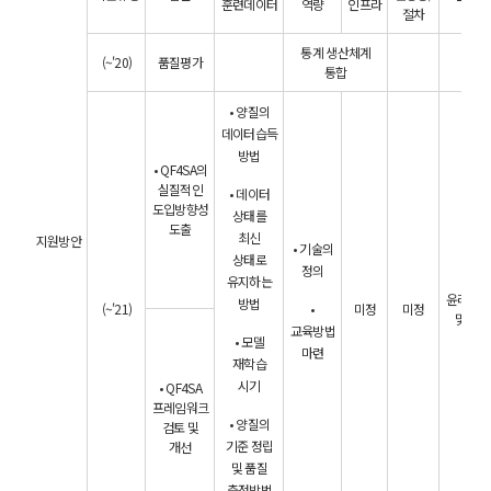
훈련데이터
역량
인프라
절차
통계 생산체계
(~'20)
품질평가
통합
• 양질의
데이터습득
방법
• QF4SA의
실질적인
• 데이터
도입방향성
상태를
도출
최신
지원방안
• 기술의
상태로
정의
유지하는
윤리가
방법
(~'21)
•
미정
미정
및 규정
교육방법
• 모델
마련
재학습
시기
• QF4SA
프레임워크
• 양질의
검토 및
기준 정립
개선
및 품질
측정방법