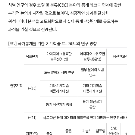
시범 연구의 경우 코딩 및 분류(C&C) 분야의 통계 레코드 연계에 관한
본격적 논의가 시작될 것으로 보이며, 성공적인 성과를 달성한
위성데이터 분석을 고도화함으로써 실제 통계 생산단계로 유도하는
과정을 거칠 것으로 전망된다.
[표2] 국가통계를 위한 기계학습 프로젝트의 연구 방향
아이디어→유효한
아이디어→유효한
목표단계
생산견고성 보장
솔루션(시범)
솔루션(운영)
일부 분야의 시범
모든 분야의 시범 연구
연구
연구기획
기타 기계학습
기타 기계학습
(~'20)
-
어플리케이션
어플리케이션
통계 생산체계
통계 생산체계 통합
통합
(~'21)
서로 다른 통계 데이터의 레코드를 연계 매핑하는 연구 위성데이터 
상호
좋은
기술/
컴퓨팅
지원유형
품질
운용성/
윤리 및