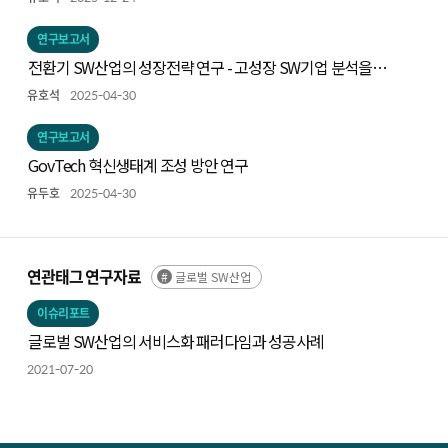
연구보고서
전환기 SW산업의 성장전략 연구 - 고성장 SW기업 분석을
중심으로 -
유호석
2025-04-30
연구보고서
GovTech 혁신생태계 조성 방안 연구
유두호
2025-04-30
연관태그 연구자료
글로벌 SW산업
이슈리포트
글로벌 SW산업의 서비스화 패러다임과 성공사례
2021-07-20