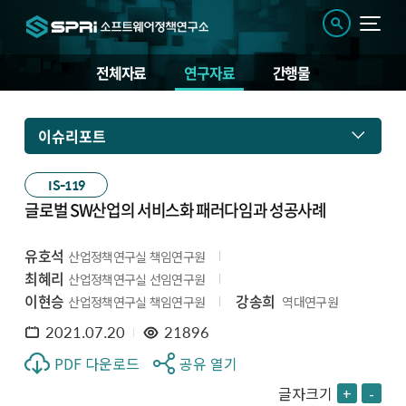
전체자료
연구자료
간행물
이슈리포트
IS-119
글로벌 SW산업의 서비스화 패러다임과 성공사례
유호석
산업정책연구실 책임연구원
최혜리
산업정책연구실 선임연구원
이현승
강송희
산업정책연구실 책임연구원
역대연구원
2021.07.20
21896
PDF 다운로드
공유 열기
글자크기
+
-