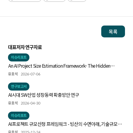
목록
대표저자 연구자료
이슈리포트
An AI Project Size Estimation Framework- The Hidden
Iceberg: Measuring Technical Scope -
유호석
2026-07-06
연구보고서
AI시대 SW산업 성장동력 확충방안 연구
유호석
2026-04-30
이슈리포트
AI프로젝트 규모산정 프레임워크 - 빙산의 수면아래, 기술규모
측정하기
유호석
2025-12-24