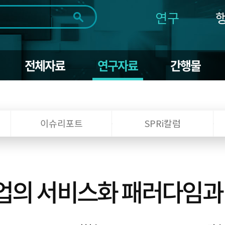
연구
전체
제목
내용
태그
첨부파일
체
1일
1주
1개월
3개월
1년
전체자료
연구자료
간행물
~
시
마
작
지
일
막
조회
일
이슈리포트
SPRi칼럼
업의 서비스화 패러다임과