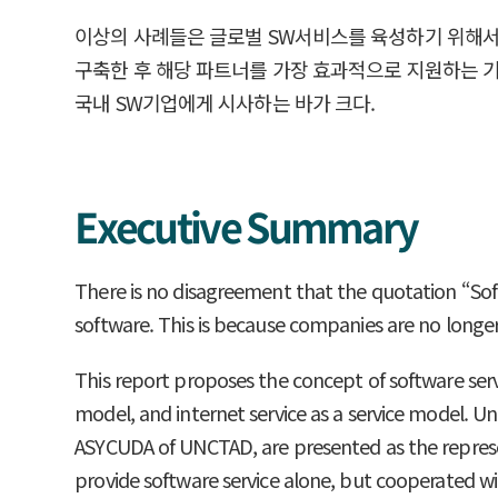
이상의 사례들은 글로벌 SW서비스를 육성하기 위해서는
구축한 후 해당 파트너를 가장 효과적으로 지원하는 기
국내 SW기업에게 시사하는 바가 크다.
Executive Summary
There is no disagreement that the quotation “Softw
software. This is because companies are no longer
This report proposes the concept of software serv
model, and internet service as a service model. Un
ASYCUDA of UNCTAD, are presented as the represen
provide software service alone, but cooperated with