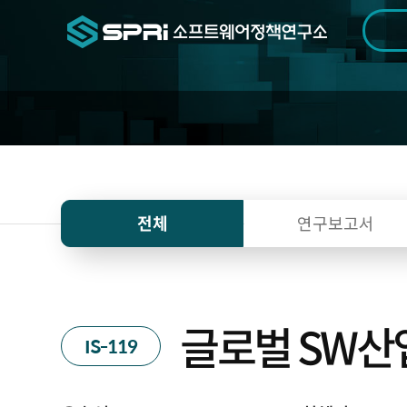
검색범위
기간
전
전체
연구보고서
글로벌 SW산
IS-119