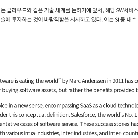
 클라우드와 같은 기술 체계를 논하기에 앞서, 해당 SW서비스
술에 투자하는 것이 바람직함을 시사하고 있다. 이는 SI 등 내
are is eating the world” by Marc Anderssen in 2011 has come
 buying software assets, but rather the benefits provided 
ice in a new sense, encompassing SaaS as a cloud technolog
der this conceptual definition, Salesforce, the world's No. 
tative cases of software service. These success stories h
 various intra-industries, inter-industries, and inter- count