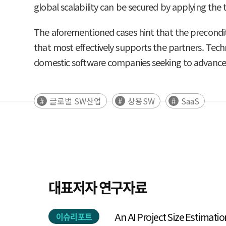
global scalability can be secured by applying the 
The aforementioned cases hint that the precondit
that most effectively supports the partners. Techn
domestic software companies seeking to advance 
글로벌 SW산업
상용SW
SaaS
대표저자 연구자료
An AI Project Size Estimati
이슈리포트