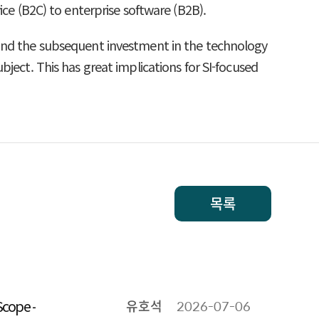
ice (B2C) to enterprise software (B2B).
 and the subsequent investment in the technology
ject. This has great implications for SI-focused
목록
Scope -
유호석
2026-07-06