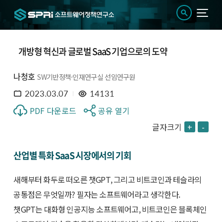
개방형 혁신과 글로벌 SaaS 기업으로의 도약
나청호
SW기반정책·인재연구실 선임연구원
2023.03.07
14131
PDF 다운로드
공유 열기
글자크기
+
-
산업별 특화 SaaS 시장에서의 기회
새해부터 화두로 떠오른 챗GPT, 그리고 비트코인과 테슬라의
공통점은 무엇일까? 필자는 소프트웨어라고 생각한다.
챗GPT는 대화형 인공지능 소프트웨어고, 비트코인은 블록체인