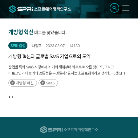
개방형 혁신
태그를 찾았습니다.
SPRi 칼럼
나청호
2023.03.07
14130
개방형 혁신과 글로벌 SaaS 기업으로의 도약
산업별 특화 SaaS 시장에서의 기회 새해부터 화두로 떠오른 챗GPT, 그리고
비트코인과 테슬라의 공통점은 무엇일까? 필자는 소프트웨어라고 생각한다. 챗GPT는
대화형 인공지능 소프트웨어고, 비트코인은 블록체인 소프트웨어 기술을 활용한
개방형 혁신
SaaS
가상화폐이며, 테슬라는 내연기관 중심의 자동차 산업구조를 소프트웨어 중심으로
바꾼 기업이기 때문이다. PC를 통해 접했던 소프트웨어는 이제 일상에서 쉽게 접할 수
있게 되었다. 소프트웨어가 산업에 미치는 영향력이 하드웨어에 비해 커졌기 때문이다.
이러한 현상을 일찍이 꿰뚫어 본 넷스케이프 공동창업자 마크 앤드리슨(Marc
Andreessn)은 2011년 ‘소프트웨어가 세상을 집어삼키고 있다’고 표현하였다.
이로부터 10년 이상 지난 지금, 소프트웨어를 중심으로 도메인 지식과 기술이 결합하고
있으며 새로운 가치를 창출하고 있다. 4차 산업혁명을 필두로 메타버스, 인공지능,
클라우드 컴퓨팅, IoT 등 신기술 소프트웨어가 산업에 적용되고 있다. 특히 COVID-
19로 인한 비대면의 확산은 기업의 디지털 전환에 대한 니즈를 앞당겼으며 클라우드