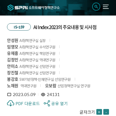
AI Index 2023의 주요내용 및 시사점
IS-159
안성원
AI정책연구실 실장
임영모
AI정책연구실 수석연구원
유재흥
AI정책연구실 책임연구원
김정민
AI정책연구실 역대연구원
안미소
AI정책연구실 선임연구원
장진철
AI정책연구실 선임연구원
봉강호
SW기반정책·인재연구실 선임연구원
노재원
오보람
역대연구원
산업정책연구실 연구원
2023.05.09
24131
PDF 다운로드
공유 열기
글자크기
+
-