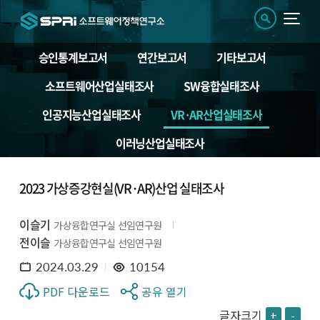
승인통계보고서
연간보고서
기타보고서
소프트웨어산업실태조사
SW융합실태조사
인공지능산업실태조사
VR·AR산업실태조사
이러닝산업실태조사
2023 가상증강현실(VR·AR)산업 실태조사
이슬기
가상융합연구실 선임연구원
전이슬
가상융합연구실 선임연구원
2024.03.29
10154
PDF 다운로드
공유 열기
글자크기
+
-