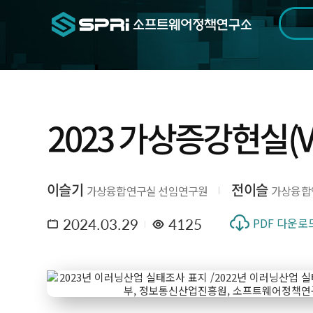
검색범위
기간
전
2023 가상증강현실(
이슬기
전이슬
가상융합연구실 선임연구원
가상융합
2024.03.29
4125
PDF 다운로