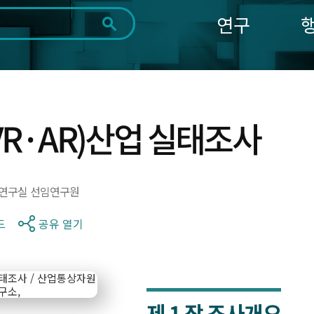
연구
전체
제목
내용
태그
첨부파일
체
1일
1주
1개월
3개월
1년
~
시
마
VR·AR)산업 실태조사
작
지
일
막
조회
일
연구실 선임연구원
드
공유 열기
제 1 장
조사개요