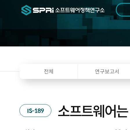
검색범위
기간
전
전체
연구보고서
소프트웨어는 
IS-189