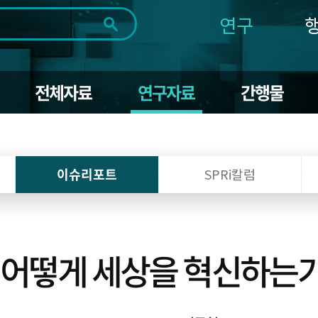
연구
전체
제목
내용
태그
첨부파일
체
1일
1주
1개월
3개월
1년
전체자료
연구자료
간행물
~
시
마
작
지
일
막
조회
일
이슈리포트
SPRi칼럼
어떻게 세상을 혁신하는가