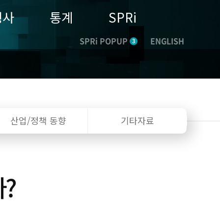
행사
통계
SPRi
SPRi POPUP
ENGLISH
3
산업/정책
동향
기타자료
?