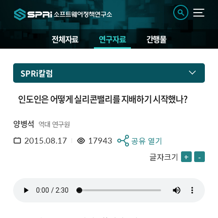
전체자료
연구자료
간행물
SPRi칼럼
인도인은 어떻게 실리콘밸리를 지배하기 시작했나?
양병석
역대 연구원
2015.08.17
17943
공유 열기
글자크기
+
-