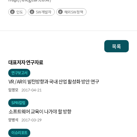
인도
SW개발자
해외SW정책
목록
대표저자 연구자료
연구보고서
VR / AR의 발전방향과 국내 산업 활성화 방안 연구
임영모
2017-04-21
SPRi칼럼
소프트웨어 교육이 나가야 할 방향
양병석
2017-03-29
이슈리포트