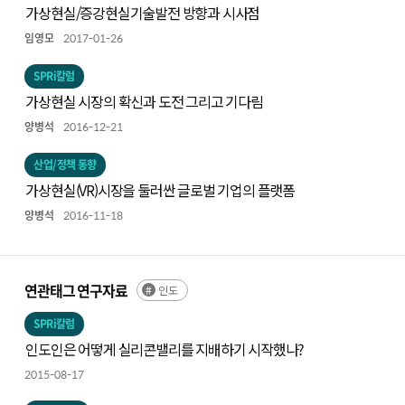
가상현실/증강현실기술발전 방향과 시사점
임영모
2017-01-26
SPRi칼럼
가상현실 시장의 확신과 도전 그리고 기다림
양병석
2016-12-21
산업/정책 동향
가상현실(VR)시장을 둘러싼 글로벌 기업의 플랫폼
양병석
2016-11-18
연관태그 연구자료
인도
SPRi칼럼
인도인은 어떻게 실리콘밸리를 지배하기 시작했나?
2015-08-17