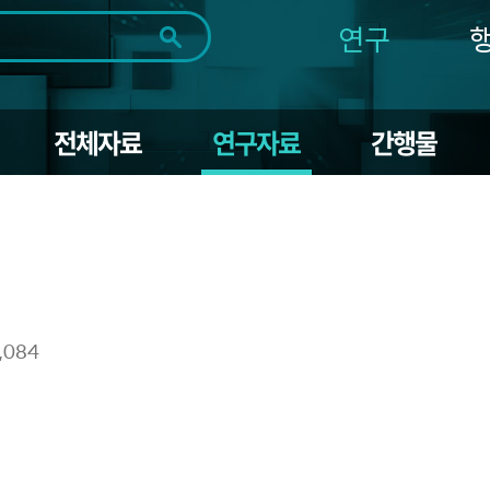
연구
전체
제목
내용
태그
첨부파일
체
1일
1주
1개월
3개월
1년
전체자료
연구자료
간행물
~
시
마
작
지
일
막
조회
일
,084