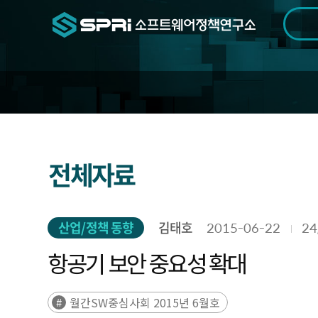
검색범위
기간
전
연
전체자료
구
자
료
산업/정책 동향
김태호
2015-06-22
24
항공기 보안 중요성 확대
월간SW중심사회 2015년 6월호