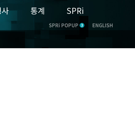
행사
통계
SPRi
SPRi POPUP
ENGLISH
3