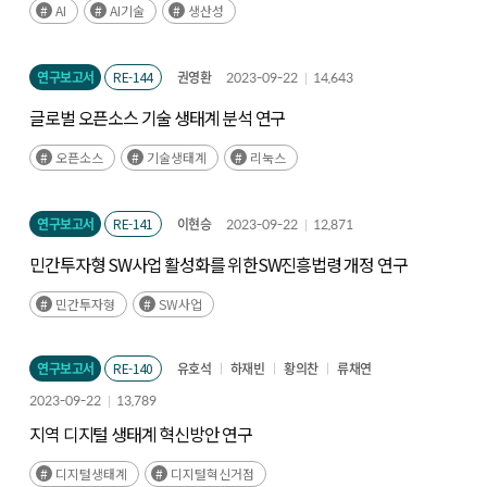
AI
AI기술
생산성
연구보고서
RE-144
권영환
2023-09-22
14,643
글로벌 오픈소스 기술 생태계 분석 연구
오픈소스
기술생태계
리눅스
연구보고서
RE-141
이현승
2023-09-22
12,871
민간투자형 SW사업 활성화를 위한SW진흥법령 개정 연구
민간투자형
SW사업
연구보고서
RE-140
유호석
하재빈
황의찬
류채연
2023-09-22
13,789
지역 디지털 생태계 혁신방안 연구
디지털생태계
디지털혁신거점