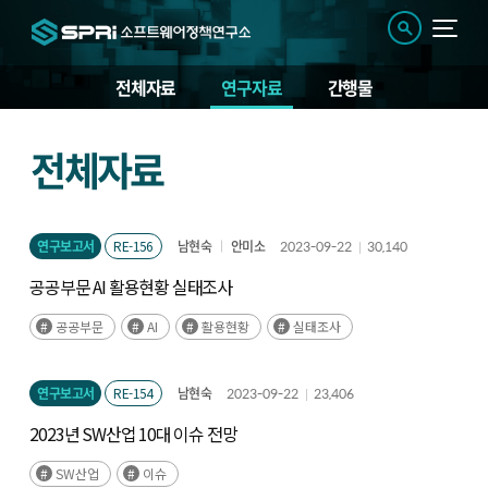
전체자료
연구자료
간행물
연
전체자료
구
자
료
연구보고서
RE-156
남현숙
안미소
2023-09-22
30,140
공공부문 AI 활용현황 실태조사
공공부문
AI
활용현황
실태조사
연구보고서
RE-154
남현숙
2023-09-22
23,406
2023년 SW산업 10대 이슈 전망
SW산업
이슈