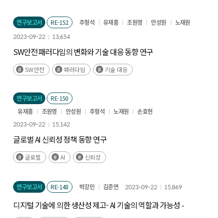
연구보고서
RE-152
추형석
유재흥
조원영
안성원
노재원
2023-09-22
13,654
SW안전 패러다임의 변화와 기술 대응 동향 연구
SW안전
패러다임
기술 대응
연구보고서
RE-150
유재흥
조원영
안성원
추형석
노재원
손효현
2023-09-22
15,142
글로벌 AI 신뢰성 정책 동향 연구
글로벌
AI
신뢰성
연구보고서
RE-148
박강민
김준연
2023-09-22
15,869
디지털 기술에 의한 생산성 제고- AI 기술의 역할과 가능성 -