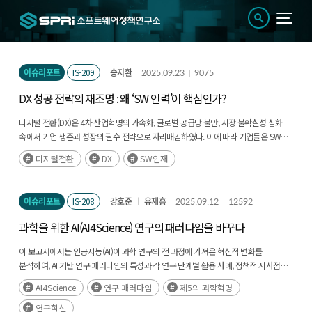
이슈리포트
IS-209
송지환
2025.09.23
9075
DX 성공 전략의 재조명 : 왜 ‘SW 인력’이 핵심인가?
디지털 전환(DX)은 4차 산업혁명의 가속화, 글로벌 공급망 불안, 시장 불확실성 심화
속에서 기업 생존과 성장의 필수 전략으로 자리매김하였다. 이에 따라 기업들은 SW
투자 확대, AI·클라우드 등 SW 신기술 도입, 전문 SW 인력 확보에 집중하고 있으나,
디지털전환
DX
SW인재
단순한 자원 투입만으로 기대 성과를 달성하지 못하는 경우가 많다. 이는 DX 성과가
개별 요인의 효과뿐만 아니라, SW 투자, SW 신기술, SW인력의 상호작용 속에서
확대됨을 시사한다. 「2024년 SW융합실태조사」를 활용해 국내 1,126개 기업을
이슈리포트
IS-208
강호준
유재흥
2025.09.12
12592
대상으로 구조방정식모형(SEM)을 적용한 실증 분석 결과, DX 성과의 핵심 요인은 SW
투자, SW 신기술, SW 인력으로 확인되었다. 세 요인은 각각 독립적으로 DX 성과에
과학을 위한 AI(AI4Science) 연구의 패러다임을 바꾸다
긍정적 영향을 미치면서 동시에 상호 보완적 관계를 형성하였다. 특히 SW 인력은 SW
투자와 SW 신기술의 효과를 DX 성과로 연결시키는 매개 변수로 검증되었는데,
이 보고서에서는 인공지능(AI)이 과학 연구의 전 과정에 가져온 혁신적 변화를
총효과는 직접효과 대비 약 1.4배 정도 확대되었다. 이는 SW 인력이 단순 개별 요인에
분석하여, AI 기반 연구 패러다임의 특성과 각 연구 단계별 활용 사례, 정책적 시사점을
그치지 않고 나아가 자본과 기술을 실질적 성과로 전환하는 ‘가교’임을 보여준다. 더
제시하고자 하였다. AI는 경험, 이론, 계산, 데이터 주도에 이은 제5의 과학혁명의 핵심
AI4Science
연구 패러다임
제5의 과학혁명
나아가 기업의 인적 자원 구성, 특히 고급 R&D 인력(석·박사급) 비중은 자원의
동력으로, 인간 연구자의 인지적 한계를 보완하고 지식 창출 과정 자체를 재정의하고
효과성을 달리하는 조절 변수로 확인되었다. 다중집단분석 결과, 고급 R&D 인력이
있다. 특히 AI는 방대한 데이터에서 패턴을 발견하고, 학제 간 경계를 넘나드는 지식
연구혁신