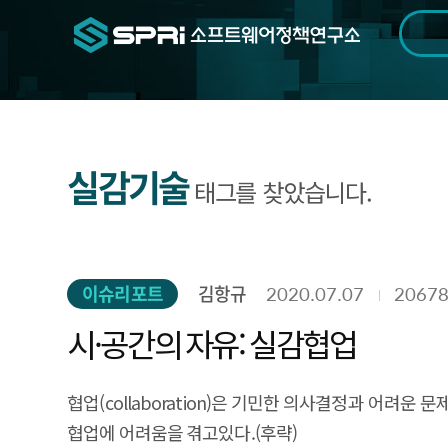
검색범위
기간
전
실감기술
태그를 찾았습니다.
이슈리포트
김항규
2020.07.07
2067
시·공간의 자유: 실감협업
협업(collaboration)은 기민한 의사결정과 어려운
협업에 어려움을 겪고있다.(후략)