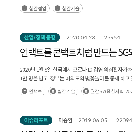
실감협업
실감기술
산업/정책 동향
2020.04.28
25954
언택트를 콘택트처럼 만드는 5G
2020년 1월 8일 한국에서 코로나19 감염 의심환자가
1만 명을 넘고, 정부는 여의도의 벚꽃놀이를 통제 하고
언택트
실감기술
월간SW중심사회 20
이슈리포트
이승환
2019.06.05
2209