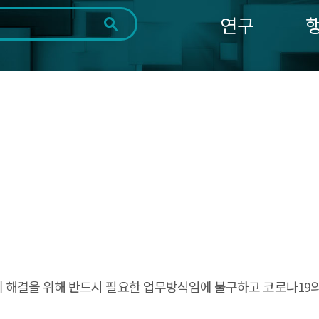
연구
전체
제목
내용
태그
첨부파일
체
1일
1주
1개월
3개월
1년
~
시
마
작
지
일
막
조회
일
8
 문제 해결을 위해 반드시 필요한 업무방식임에 불구하고 코로나19의