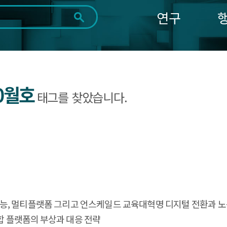
연구
전체
제목
내용
태그
첨부파일
체
1일
1주
1개월
3개월
1년
~
시
마
10월호
태그를 찾았습니다.
작
지
일
막
조회
일
지능, 멀티플랫폼 그리고 언스케일드 교육대혁명 디지털 전환과 노
융합 플랫폼의 부상과 대응 전략