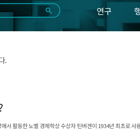
연구
전체
제목
내용
태그
첨부파일
체
1일
1주
1개월
3개월
1년
~
시
마
다.
작
지
일
막
조회
일
?
동당에서 활동한 노벨 경제학상 수상자 틴버겐이 1934년 최초로 사용