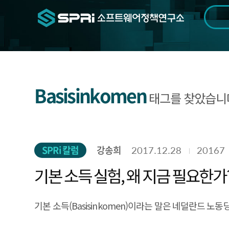
검색범위
기간
전
Basisinkomen
태그를 찾았습니
SPRi 칼럼
강송희
2017.12.28
20167
기본 소득 실험, 왜 지금 필요한가
기본 소득(Basisinkomen)이라는 말은 네덜란드 노