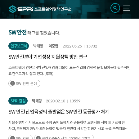
SW 안전
태그를 찾았습니다.
연구보고서
박태형
이중엽
2022.05.25
15932
SW안전분야 기업성장 지원정책 방안 연구
소프트웨어 안전은 4차 산업혁명과 더불어 모든 산업의 경쟁력을 확보하는데 필수적인
요건으로 자리 잡고 있다. (후략)
SW 안전 분야
SPRi 칼럼
박태형
2020.02.10
13559
SW 안전 산업육성의 출발점은 SW 안전 등급평가 체계
자율주행차가 자율모드로 주행 중에 보행자와 충돌하여 보행자를 사망에 이르게 한
사고, 추락방지 SW가 오작동하여 탑승자 전원이 사망한 항공기 사고 등 최근까지도
지속적으로 SW 안전 문제로 인한 사고가 발생하고 있다.(후략)
SW 안전
월간SW중심사회 2020년 2월호