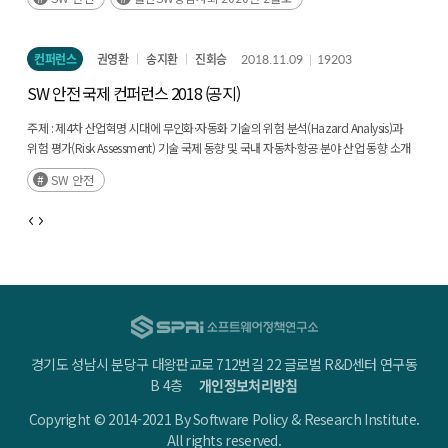
컨퍼런스
권영환
송지환
진회승
2018.11.09
19203
SW 안전 국제 컨퍼런스 2018 (공지)
주제 :
제4차 산업혁명 시대에 무인화·자동화 기술의 위험 분석(Hazard Analysis)과
위험 평가(Risk Assessment) 기술 국제 동향 및 국내 자동차·항공 분야 산업 동향 소개
및 논의
SW 안전
일시 :
2018년 11월 29일(목) 09:00~16:40
장소 :
코엑스 그랜드볼룸 104호, 105호
경기도 성남시 분당구 대왕판교로 712번길 22 글로벌 R&D센터 연구동
B 4층
개인정보처리방침
Copyright © 2014-2021 By Software Policy & Research Institute.
All rights reserved.