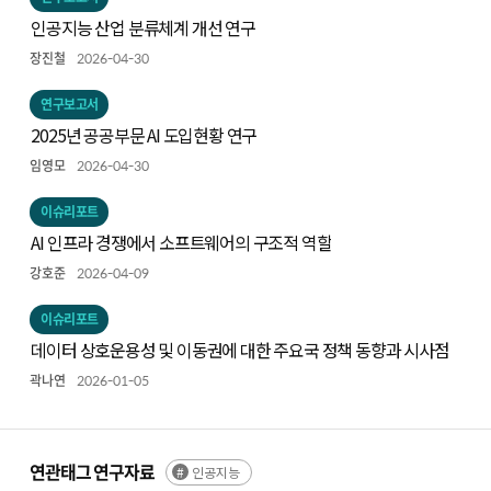
인공지능 산업 분류체계 개선 연구
장진철
2026-04-30
연구보고서
2025년 공공부문 AI 도입현황 연구
임영모
2026-04-30
이슈리포트
AI 인프라 경쟁에서 소프트웨어의 구조적 역할
강호준
2026-04-09
이슈리포트
데이터 상호운용성 및 이동권에 대한 주요국 정책 동향과 시사점
곽나연
2026-01-05
연관태그 연구자료
인공지능