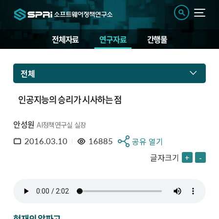
전체자료
연구자료
간행물
전체
인공지능의 승리가 시사하는 점
안성원
AI정책연구실 실장
2016.03.10
16885
공유 열기
글자크기
+
-
현재의 알파고