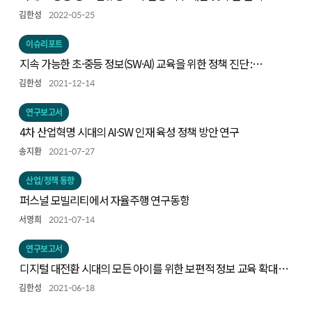
김한성
2022-05-25
이슈리포트
지속 가능한 초·중등 정보(SW·AI) 교육을 위한 정책 진단 :
Code.org 연합의 컴퓨터과학교육 정책 진단 프레임으로 본
김한성
2021-12-14
우리나라 정보교육
연구보고서
4차 산업혁명 시대의 AI·SW 인재 육성 정책 방안 연구
송지환
2021-07-27
산업/정책 동향
퍼스널 모빌리티에서 자율주행 연구동향
서영희
2021-07-14
연구보고서
디지털 대전환 시대의 모든 아이를 위한 보편적 정보 교육 확대
방안
김한성
2021-06-18