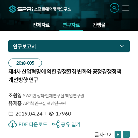
전체자료
연구자료
간행물
연구보고서
2018-005
제4차 산업혁명에 의한 경쟁환경 변화와 공정경쟁정책
개선방향 연구
조원영
SW기반정책·인재연구실 책임연구원
유재흥
AI정책연구실 책임연구원
2019.04.24
17960
PDF 다운로드
공유 열기
글자크기
+
-