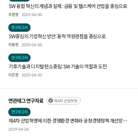
SW 융합 혁신의 개념과 실제 : 금융 및 헬스케어 산업을 중심으로
조원영
2025-04-30
연구보고서
SW중심의 기업혁신 방안: 동적 역량관점을 중심으로
이동현
2025-04-30
연구보고서
기후기술과 디지털 탄소중립: SW 기술의 역할과 도전
이은경
2025-04-30
연관태그 연구자료
제4차 산업혁명
연구보고서
제4차 산업혁명에 의한 경쟁환경 변화와 공정경쟁정책 개선방향
연구
2019-04-24