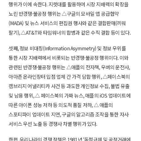
행위가 이에 속한다. 지렛대를 활용하여 시장 지배력의 확장을
노린 반경쟁·불공정 행위는 △구글의 모바일 앱 공급협약
(MADA) 및 뉴스 서비스의 편집권 행사와 같은 결합판매(끼워
팔기), △AT&T와 타임워너의 합병과 같은 수직 결합 등이 있다.
셋째, 정보 비대칭(Information Asymmetry) 및 정보 우위를
통한 시장 지배력에서 비롯되는 반경쟁·불공정 행위이다. 이와
관련된 반경쟁·불공정 행위는 △애플의 전자책, 우버의 운전사,
아마존 온라인장터 입점 업체 간 가격 담합 행위, △페이스북의
캠브리지 어낼리티카 사건 등 과도한 개인정보 수집, 불법 유출
및 남용 행위, △ 페이스북의 가짜 뉴스, 애플의 iOS 업데이트에
따른 아이폰 성능 저하 등 의도적 품질 저하, △ 애플의
스포티파이 업데이트 지연, 구글의 알고리즘 조작을 통한 자사
서비스 우선 노출 등 경쟁사 차별 행위가 있다.
한편, 우리나라의 경쟁 정책은 1981년 ‘독점규제 및 공정거래에