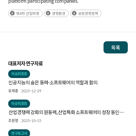
platform participating companies.
제4차 산업혁명
경쟁환경
공정경쟁정책
목록
대표저자 연구자료
이슈리포트
인공지능의 숨은 동력-소프트웨어의 역할과 함의
유재흥
2025-12-29
이슈리포트
산업경쟁력 강화의 원동력, 산업특화 소프트웨어의 성장 동인과
주요 사례
조원영
2025-10-15
연구보고서