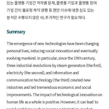
있는 플랫폼 기업간 역차별 문제, 플랫폼 기업과 플랫폼 참여
기업 간의 불공정 계약 관행 등 현안 이슈에 대한 심도 있는
분석은 수행되지 않은 바, 추가적인 연구가 필요하다.
Summary
The emergence of new technologies have been changing
personal lives, inducing social innovation and eventually
evolving mankind. In particular, since the 19th century,
three industrial revolutions by steam generators (the first),
electricity (the second), and information and
communication technology (the third) created new
industries and led tremendous economic and social
improvements. The impact of technological innovation on
human life as a whole is positive. However, it can lead to