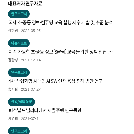
대표저자 연구자료
연구보고서
국제 초·중등 정보·컴퓨팅 교육 실행 지수 개발 및 수준 분석
김한성
2022-05-25
이슈리포트
지속 가능한 초·중등 정보(SW·AI) 교육을 위한 정책 진단 :
Code.org 연합의 컴퓨터과학교육 정책 진단 프레임으로 본
김한성
2021-12-14
우리나라 정보교육
연구보고서
4차 산업혁명 시대의 AI·SW 인재 육성 정책 방안 연구
송지환
2021-07-27
산업/정책 동향
퍼스널 모빌리티에서 자율주행 연구동향
서영희
2021-07-14
연구보고서