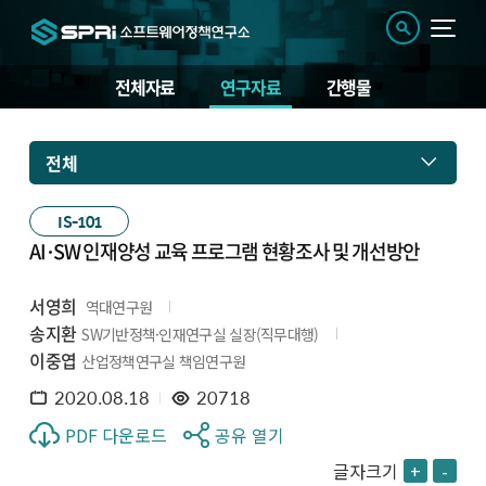
전체자료
연구자료
간행물
전체
IS-101
AI･SW 인재양성 교육 프로그램 현황조사 및 개선방안
서영희
역대연구원
송지환
SW기반정책·인재연구실 실장(직무대행)
이중엽
산업정책연구실 책임연구원
2020.08.18
20718
PDF 다운로드
공유 열기
글자크기
+
-