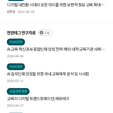
디지털 대전환 시대의 모든 아이를 위한 보편적 정보 교육 확대
방안
김한성
2021-06-18
연관태그 연구자료
교육
이슈리포트
AI 교육 혁신과 AI 융합인재 양성 전략: 해외 대학·교육기관 사례와
시사점
2026-08-06
이슈리포트
AI 실무인재 양성을 위한 국내 교육체계 분석 및 시사점
2026-02-11
산업/정책 동향
교육의 디지털 트랜스포메이션, 에듀테크
2022-06-27