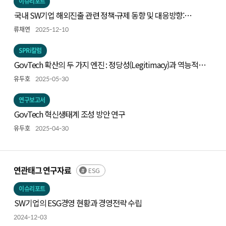
이슈리포트
국내 SW기업 해외진출 관련 정책·규제 동향 및 대응방향:
인공지능 및 사이버보안을 중심으로
류채연
2025-12-10
SPRi칼럼
GovTech 확산의 두 가지 엔진 : 정당성(Legitimacy)과 역능적
행위자성(Empowered Actorhood)
유두호
2025-05-30
연구보고서
GovTech 혁신생태계 조성 방안 연구
유두호
2025-04-30
연관태그 연구자료
ESG
이슈리포트
SW기업의 ESG경영 현황과 경영전략 수립
2024-12-03