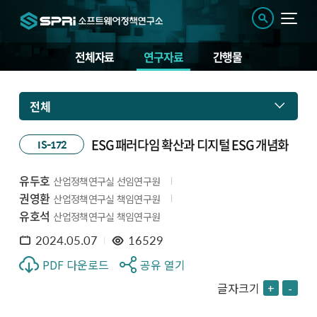
전체자료
연구자료
간행물
전체
ESG 패러다임 확산과 디지털 ESG 개념화
IS-172
유두호
산업정책연구실 선임연구원
권영환
산업정책연구실 책임연구원
유호석
산업정책연구실 책임연구원
2024.05.07
16529
PDF 다운로드
공유 열기
글자크기
+
-