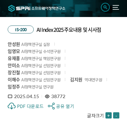
AI Index 2025 주요내용 및 시사점
IS-200
안성원
AI정책연구실 실장
임영모
AI정책연구실 수석연구원
유재흥
AI정책연구실 책임연구원
안미소
AI정책연구실 선임연구원
장진철
AI정책연구실 선임연구원
이해수
김지원
AI정책연구실 선임연구원
역대연구원
임정주
AI정책연구실 연구원
2025.04.15
38772
PDF 다운로드
공유 열기
글자크기
+
-