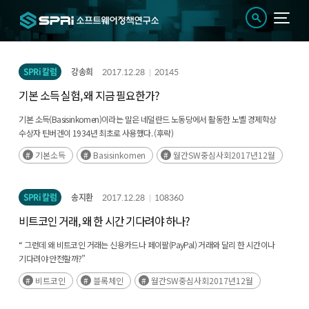
SPRi 칼럼
강송희
2017.12.28
20145
기본 소득 실험, 왜 지금 필요한가?
기본 소득(Basisinkomen)이라는 말은 네덜란드 노동당에서 활동한 노벨 경제학상
수상자 틴버겐이 1934년 최초로 사용했다. (후략)
기본소득
Basisinkomen
월간SW중심사회2017년12월
SPRi 칼럼
송지환
2017.12.28
108360
비트코인 거래, 왜 한 시간 기다려야 하나?
“ 그런데 왜 비트코인 거래는 신용카드나 페이팔(PayPal) 거래와 달리 한 시간이나
기다려야 안전할까?”
비트코인
블록체인
월간SW중심사회2017년12월