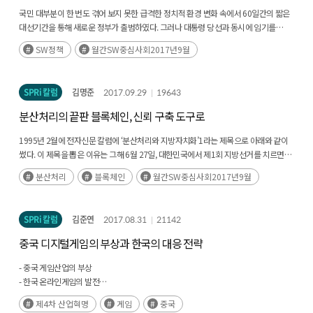
국민 대부분이 한 번도 겪어 보지 못한 급격한 정치적 환경 변화 속에서 60일간의 짧은
대선기간을 통해 새로운 정부가 출범하였다. 그러나 대통령 당선과 동시에 임기를
시작할 수밖에 없었던 새정부는 국민들과 국정운영 방향을 공유하는 데 어려움이
SW정책
월간SW중심사회2017년9월
있었다. (후략)
SPRi 칼럼
김명준
2017.09.29
19643
분산처리의 끝판 블록체인, 신뢰 구축 도구로
1995년 2월에 전자신문 칼럼에 ‘분산처리와 지방자치화’1라는 제목으로 아래와 같이
썼다. 이 제목을 뽑은 이유는 그해 6월 27일, 대한민국에서 제1회 지방선거를 치르면서
기초단체장을 뽑는 역사적 행사가 예정되었기 때문이다. (후략)
분산처리
블록체인
월간SW중심사회2017년9월
SPRi 칼럼
김준연
2017.08.31
21142
중국 디지털게임의 부상과 한국의 대응 전략
- 중국 게임산업의 부상
- 한국 온라인게임의 발전
- 중국의 도전과 4차 혁명을 넘어야하는 한국 게임
제4차 산업혁명
게임
중국