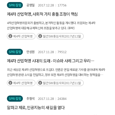
SPRi 칼럼
공영일
2017.12.28
17756
제4차 산업혁명, 사회적 가치 충돌 조정이 핵심
4차산업혁명위원회가 출범하고, 본격적인 활동을 개시했다. 위원회는 제4차
산업혁명에 대응해 규제혁신에 초점을 맞추고 있다. (후략)
제4차 산업혁명
월간SW중심사회2017년12월
SPRi 칼럼
안성원
2017.11.28
79512
제4차 산업혁명 시대의 도래 - 이슈와 사례 그리고 우리의
대응
최근 세상은 제4차 산업혁명으로 뜨겁다. 언론은 연일 새로운 기사를 쏟아내며 제4차
산업혁명 관련 소식을 전달하고, 정부 또한 제4차 산업혁명을 대비하는 정책들을
쏟아내고 있다. (후략)
제4차 산업혁명
월간SW중심사회2017년11월
SPRi 칼럼
추형석
2017.11.28
24384
알파고 제로, 인공지능의 새 길을 열다