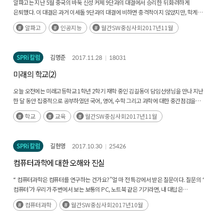
알파고는 지난 5월 중국의 바둑 신성 커제 9단과의 대결에서 승리한 뒤 화려하게
은퇴했다. 이 대결은 과거 이세돌 9단과의 대결에 비하면 충격적이지 않았지만, 학계에
남겨진 여운은 매우 컸다. (후략)
알파고
인공지능
월간SW중심사회2017년11월
SPRi 칼럼
김명준
2017.11.28
18031
미래의 학교(2)
오늘 오전에는 미래고등학교 1학년 2학기 재학 중인 김길동이 담임선생님을 만나 지난
한 달 동안 집중적으로 공부하였던 국어, 영어, 수학 그리고 과학에 대한 중간점검을
하는 날이다. (후략)
학교
교육
월간SW중심사회2017년11월
SPRi 칼럼
길현영
2017.10.30
25426
컴퓨터과학에 대한 오해와 진실
“ 컴퓨터과학은 컴퓨터를 연구하는 건가요?”얼 마 전 특강에서 받은 질문이다. 질문의 ‘
컴퓨터’가 우리가 주변에서 보는 보통의 PC, 노트북 같은 기기라면, 내 대답은
“아니다”. (후략)
컴퓨터과학
월간SW중심사회2017년10월