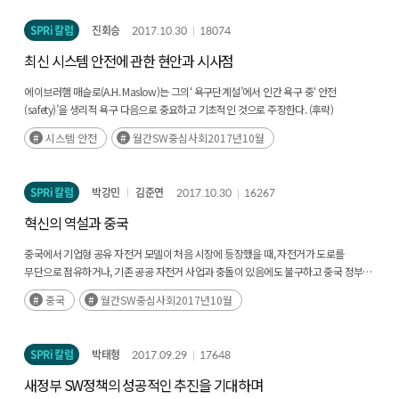
SPRi 칼럼
진회승
2017.10.30
18074
최신 시스템 안전에 관한 현안과 시사점
에이브러햄 매슬로(A.H. Maslow)는 그의‘ 욕구단계설’에서 인간 욕구 중‘ 안전
(safety)’을 생리적 욕구 다음으로 중요하고 기초적인 것으로 주장한다. (후략)
시스템 안전
월간SW중심사회2017년10월
SPRi 칼럼
박강민
김준연
2017.10.30
16267
혁신의 역설과 중국
중국에서 기업형 공유 자전거 모델이 처음 시장에 등장했을 때, 자전거가 도로를
무단으로 점유하거나, 기존 공공 자전거 사업과 충돌이 있음에도 불구하고 중국 정부는
이에 대한 규제를 취하지 않았다. (후략)
중국
월간SW중심사회2017년10월
SPRi 칼럼
박태형
2017.09.29
17648
새정부 SW정책의 성공적인 추진을 기대하며