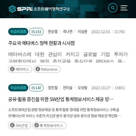
이슈리포트
IS-153
한상열
곽나연
이승환
2022.12.01
21781
주요국 메타버스 정책 현황과 시사점
메타버스에 대한 관심이 커지고 글로벌 기업 투자가
구체화되면서
,
해외 주요국을 중심으로 메타버스 육성
,
XR/NFT
등 메타버스와 밀접한 분야 관련 정책 발표가
메타버스
Metaverse
늘어나고 있다
.
(후략)
이슈리포트
IS-147
장진철
전이슬
오보람
2022.10.27
15851
공유·활용 증진을 위한 SW산업 통계정보서비스 제공 방향
도출
소프트웨어산업 관련 정보제공 및 통계 활용 증대를 위한 통계정보서비스 구축을
위해서는 타 서비스 수준의 최신성·분석 용이성·공유 용이성·정보 제공성·개인화
요소를 고려해야 하며, 통계정보 공유·확산을 위한 데이터 공유 플랫폼 및 거버넌스
SW산업
통계정보서비스
구축 필요