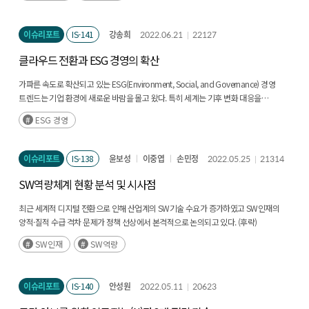
이슈리포트
IS-141
강송희
2022.06.21
22127
클라우드 전환과 ESG 경영의 확산
가파른 속도로 확산되고 있는 ESG(Environment, Social, and Governance) 경영
트렌드는 기업 환경에 새로운 바람을 몰고 왔다. 특히 세계는 기후 변화 대응을
촉구하는 시대적 요구에 부응하고 있다. (후략)
ESG 경영
이슈리포트
IS-138
윤보성
이중엽
손민정
2022.05.25
21314
SW역량체계 현황 분석 및 시사점
최근 세계적 디지털 전환으로 인해 산업계의 SW기술 수요가 증가하였고 SW인재의
양적·질적 수급 격차 문제가 정책 선상에서 본격적으로 논의되고 있다. (후략)
SW인재
SW역량
이슈리포트
IS-140
안성원
2022.05.11
20623