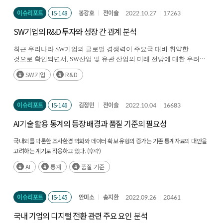
이슈리포트
IS-148
봉강호
전이슬
2022.10.27
17263
SW기업의 R&D 투자와 성장 간 관계 분석
최근 우리나라
SW
기업의 글로벌 경쟁력이 주요국 대비 취약한
것으로 확인되면서
, SW
산업 및 유관 산업의 미래 전망에 대한 우려가
(후략)
제기되고 있다
.
SW기업
R&D
이슈리포트
IS-146
김정민
전이슬
2022.10.04
16683
AI기술 활용 통계의 등장 배경과 품질 기준의 필요성
국내외를 막론한 조사환경 악화와 데이터 확보 유형의 증가는 기존 통계자료의 대안을
고려하는 계기로 작용하고 있다. (후략)
AI
통계
품질 기준
이슈리포트
IS-145
안미소
송지환
2022.09.26
20461
국내 기업의 디지털 전환 관련 주요 요인 분석