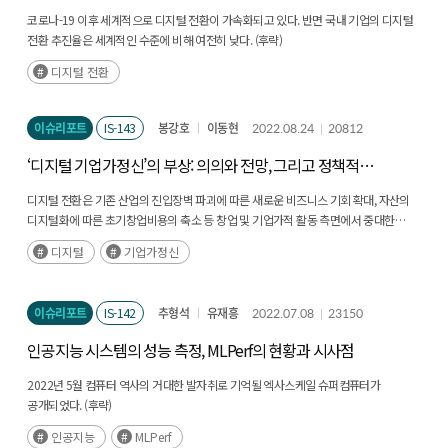
코로나-19 이후 세계적으로 디지털 전환이 가속화되고 있다. 반면 국내 기업의 디지털
전환 추진율은 세계적인 수준에 비해 여전히 낮다. (후략)
디지털 전환
이슈리포트
IS-143
봉강호
이동현
2022.08.24
20812
‘디지털 기업가정신’의 부상: 의의와 전망, 그리고 정책적
시사점
디지털 전환은 기존 산업의 진입장벽 파괴에 따른 새로운 비즈니스 기회 확대, 자산의
디지털화에 따른 초기창업비용의 축소 등 창업 및 기업가적 활동 측면에서 중대한
환경적 변화를 초래하고 있다. (후략)
디지털
기업가정신
이슈리포트
IS-142
추형석
유재흥
2022.07.08
23150
인공지능 시스템의 성능 측정, MLPerf의 현황과 시사점
2022년 5월 컴퓨터 역사의 거대한 발자취로 기억될 엑사스케일 슈퍼컴퓨터가
공개되었다. (후략)
인공지능
MLPerf