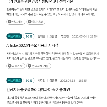
국가 안보를 위한 인공지능(AI)과 3대 전략 기술
인공지능 기술에 대한 글로벌 경쟁이 치열해지고 있다. 인공지능은 이제 단순히 기술
차원이 아닌 국가의 존위를 좌우할 수 있는 핵심으로 자리 잡았다. 이 리포트에서는
인공지능 기술에 대한 경쟁 및 발전 동향을 살펴보고, 국가 안보를 결정지을 수 있는
인공지능
국가안보
주요 인공지능 기술들과 그 사례를 분석해 보고자 한다. (후략)
이슈리포트
IS-139
유재흥
조원영
안성원
2022.05.04
21594
AI Index 2022의 주요 내용과 시사점
메타버스에서 시공간의 제약을 극복하며 유연하게 근무할 수 있는 여건이 조성되면서,
메타버스가 일하는 곳으로 주목받고 있다. 본 고에서는 메타버스 관련 일하는 방식의
변화 양상을 살펴보고 시사점을 제시하였다. (후략)
AI Index
인공지능 기술
이슈리포트
IS-131
박강민
김준연
2022.04.13
18335
인공지능·플랫폼 패러다임과 미·중 기술 패권
디지털 플랫폼은 코로나19의 상황에서 빠르게 다양한 산업에 융합되면서 최근에는
글로벌 빅테크 플랫폼 기업이 전통 기업의 위상을 대체하고 있다. (후략)