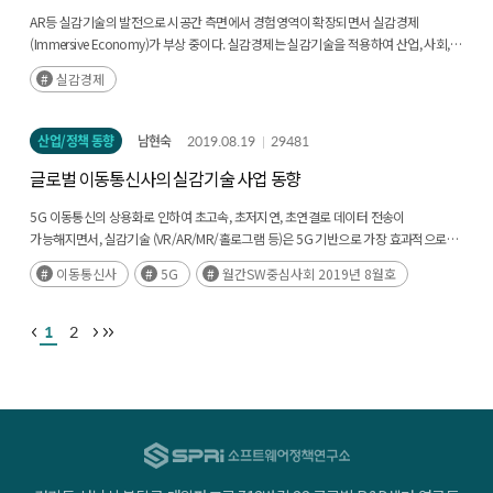
AR등 실감기술의 발전으로 시공간 측면에서 경험영역이 확장되면서 실감경제
(Immersive Economy)가 부상 중이다. 실감경제는 실감기술을 적용하여 산업, 사회,
문화적 가치를 창출하는 경제를 의미한다. 실감기술은 현실중심의 3차원 경험을
실감경제
지원하여 사용자들은 정보를 보다(후략)
산업/정책 동향
남현숙
2019.08.19
29481
글로벌 이동통신사의 실감기술 사업 동향
5G 이동통신의 상용화로 인하여 초고속, 초저지연, 초연결로 데이터 전송이
가능해지면서, 실감기술 (VR/AR/MR/홀로그램 등)은 5G 기반으로 가장 효과적으로
이익을 창출할 수 있는 기술로 부상하고 있다.
이동통신사
5G
월간SW중심사회 2019년 8월호
1
2