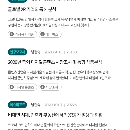
글로벌 XR 기업의 특허 분석
코로나19로 인해 사회·경제 활동이 크게 위축되면서 비대면 기반 원격협업과 소통을
구현하는 가상융합기술(XR)의 필요성이 대두되고 있다.(후략)
가상융합기술
메타버스
연구보고서
남현숙
2021.04.13
25150
2020년 국외 디지털콘텐츠 시장조사 및 동향 심층분석
콘텐츠산업은 디지털기술의 발전에 따른 제작, 편집, 공유의 용이성으로 인해
디지털콘텐츠 중심으로 제작 환경이 변화했다. 이러한 변화와 더불어 IT인프라
개선으로 인한 콘텐츠에 대한 접근성이 향상되었으며 PC에서 스마트폰까지(후략)
디지털콘텐츠
시장조사
이슈리포트
남현숙
2020.10.07
20926
비대면 시대, 건축과 부동산에서의 XR공간 활용과 현황
코로나19로 인하여 비대면 문화의 확산으로 전 산업분야에서 디지털 전환이