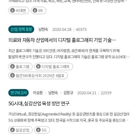
가속화되고 있다. 이에 의료, 제조, 국방, 교육, 엔터테인먼트, 건축 등 다양한 산업에
접목할수 있는 XR(실감기술)이 부상중이다.(후략)
비대면
XR
산업/정책 동향
남현숙
2020.04.28
40373
의료와 자동차 산업에서의 디지털 홀로그래피 기업 기술
동향
최근 홀로그래피 기술은 3무(안경, 어지럼증, 공간왜곡)의 한계를 극복하기 위해
활발하게 연구가 진행되고 있다. 디지털 홀로그래피 기술은 홀로그램 광학 요소(HOE),
공간 광변조기(SLM), 백라이트등과 같은 하드웨어 광학 소자와 3차원 영상을 위한
홀로그램
디지털 홀로그래피
렌더링(Rendering), 측정(Measurement), 시각화(Visualization) 등을(후략)
월간SW중심사회 2020년 4월호
연구보고서
이승환
남현숙
김항규
2020.04.21
22559
5G시대, 실감산업 육성 방안 연구
가상(Virtual), 증강현실(Augmented Reality) 등 실감콘텐츠를 중심으로 한 실감산업이
5G 상용화와 함께 주목받고 있다. 한국을 시작으로 미국, 중국 등 주요국을 중심으로
5G 상용화가 진행됨에 따라 실감산업이 급성장 할 전망이다. 주요국들은 실감산업의
실감산업
5G
성장 잠재력에 주목하고, 국가 차원의 전략을 수립하여(후략)