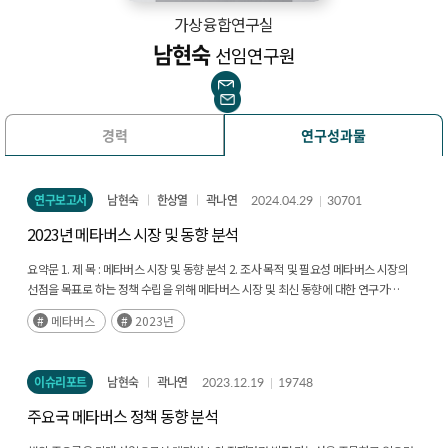
가상융합연구실
남현숙
선임연구원
경력
연구성과물
연구보고서
남현숙
한상열
곽나연
2024.04.29
30701
2023년 메타버스 시장 및 동향 분석
요약문 1. 제 목 : 메타버스 시장 및 동향 분석 2. 조사 목적 및 필요성 메타버스 시장의
선점을 목표로 하는 정책 수립을 위해 메타버스 시장 및 최신 동향에 대한 연구가
중요성을 더하고 있다. 메타버스는 커머스, 교육, 엔터테인먼트 등 다양한 분야에서
메타버스
2023년
서비스가 확산 중이며, 우리 정부는 메타버스 산업 육성을 위한 범정부 차원의 노력을
지속하고 있다. 본 연구는 아직 시장 초기 단계인 메타버스 시장의 현황을 구체적으로
파악하고, 신규 산업 창출 및 프로젝트 기획에 필요한 메타버스 동향을 분석하고 이슈를
이슈리포트
남현숙
곽나연
2023.12.19
19748
발굴함으로써 메타버스 관련 수요자와 공급자에게 정보를 제공하고 확산시키기 위한
목적을 가지고 있다. 메타버스 산업은 XR, 인공지능 등의 기술 발전과 비대면 생활
주요국 메타버스 정책 동향 분석
증가라는 사회적 환경의 변화와 함께, 몰입형 경험에 대한 수요가 증가하면서 급속히