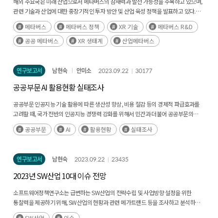
확대되고 있다. 메타, 마이크로소프트, 애플 등의 글로벌 메타버스 기업들은 시장
해외 주요국은 미래 산업으로서 메타버스의 잠재력과 발전 가능성을 주목하고 있으며,
선점을 위해 치열한 개발 경쟁을 벌이고 있으며, 게임, 교육, 엔터테인먼트, 의료 등 여러
관련 기술과 산업에 대한 중장기적인 투자 방안 및 산업 육성 정책을 발표하고 있다.
산업에서 다양한 수요가 부상하면서 새로운 메타버스 플랫폼 및 서비스가 출시되고
(후략)
메타버스
메타버스 정책
XR 기술
메타버스 R&D
있다. 이에 본 연구는 글로벌 시장조사기관의 메타버스 시장 규모 및 전망 데이터와
국내외 주요 기업의 동향, 주요국의 정책을 분석하여 국내 정책 입안을 위한 기초자료를
공공 메타버스
XR 생태계
산업메타버스
제공하며, 메타버스 관련 산학연 종사자들에게 글로벌 동향 정보를 제공하여 산업의
발전에 기여하고, 국내 정책수립에 필요한 토대를 마련하고자 한다. 3. 연구의 구성과
범위 본 연구는 글로벌 메타버스 시장 규모 및 전망, 산업 및 권역별 메타버스 시장 현황,
연구보고서
남현숙
안미소
2023.09.22
30177
국내외 메타버스 기업 동향, 주요국 메타버스 정책 동향 그리고 최근 메타버스 주요
공공부문 AI 활용현황 실태조사
10대 이슈 동향으로 구성되어 있다. 제1장에서는 본 연구의 개요 및 메타버스의 개념을
정리하였다. 제2장에서는 메타버스 시장에 대한 조사 배경에 대하여 살펴보았다.
공공부문 인공지능 기술 활용에 따른 생산성 향상, 비용 절감 등의 경제적 파급효과를
제3장에서는 메타버스 시장 동향을 세계 시장 규모에 대한 전망, 산업별 및 주요
고려할 때, 국가 전반의 인공지능 경쟁력 강화를 위해서 민간과 더불어 공공부문의
권역별로 살펴본 후, 국내 메타버스 시장 규모와 전망을 확인하였다. 시장 통계 자료는
인공지능 활용현황에 대한 확인 필요하다. 이에 따라 현시점에서 국내 공공부문
특정 자료 한가지에 의존하는 것을 지양하고 글로벌 시장조사기관인 Emergen
공공부문
AI
활용현황
실태조사
대상으로 인공지능 활용현황에 대한 실태를 파악할 필요성이 대두되었다. (후략)
Research, Markets and markets, Statista, Grand View Research에서 2023년 발간한
자료를 활용 및 다양한 기관에서 공개한 데이터를 활용하였다. 이밖에 소비자 수요,
산업계 현황 및 전망에 대해 글로벌 컨설팅기관 Accenture, Deloitte, EY등이 수행한
연구보고서
남현숙
2023.09.22
23435
보고서도 자료로 활용하였다. 제4장에서는 2023년 국내외 메타버스 시장의 주요
2023년 SW산업 10대 이슈 전망
사업자들의 동향을 살펴보았다. 제5장은 2023년 중국, EU, 미국, 영국, 일본, 중동 등
주요국에서 메타버스 산업 육성을 위해 발표한 주요 정책을 살펴보고, 이어서 한국의
소프트웨어정책연구소는 급변하는 SW산업의 전략수립 및 사업방향 설정을 위한
메타버스 관련 정책도 살펴보았다. 마지막으로 제6장에서는 앞선 내용을 통해 도출된
통찰력을 제공하기 위해, SW산업의 현황과 관련 메가트랜드 등을 조사하고 분석하여,
내용을 요약 정리하고, 2023년 메타버스 산업 10대 주요 동향을 제시하고, 메타버스
2023년 10대 SW산업 이슈를 선정했다.(후략)
관련 정책을 위한 시사점을 도출하였다. 4. 연구 내용 및 결과 □ 글로벌 메타버스 시장
SW산업
이슈